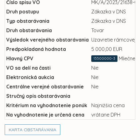
Číslo spisu VO
MK/A/2023/21638-0
Druh postupu
Zákazka v DNS
Typ obstarávania
Zákazka v DNS
Druh obstarávania
Tovar
Výsledok verejného obstarávania
Uzavretie rámcovej 
Predpokladaná hodnota
5 000,00 EUR
Hlavný CPV
Mliečne 
15500000-3
VO sa delí na časti
Nie
Elektronická aukcia
Nie
Centrálne verejné obstarávanie
Nie
Stručný opis obstarávania
Kritérium na vyhodnotenie ponúk
Najnižšia cena
Na vyhodnotenie je určená cena
vrátane DPH
KARTA OBSTARÁVANIA