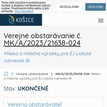
Tento web používa k poskytovaniu
služieb a analýze návštevnosti súbory
NESÚHLASÍM
SÚHLASÍM
cookie. Používaním tohto webu s tým
súhlasíte.
Viac informácií
Verejné obstarávanie č.
MK/A/2023/21638-024
Mlieko a mliečne výrobky pre ŠJ Lidické
námestie 18
Verejné obstarávania
MK/A/2023/21638-024
: Mlieko
a mliečne výrobky pre ŠJ Lidické námestie 18
Stav:
UKONČENÉ
Verejný obstarávateľ