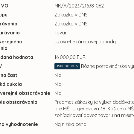
u VO
MK/A/2023/21638-062
upu
Zákazka v DNS
rávania
Zákazka v DNS
arávania
Tovar
verejného
Uzavretie rámcovej dohody
nia
adaná hodnota
16 000,00 EUR
V
Rôzne potravinárske vý
15800000-6
 na časti
Nie
cká aukcia
Nie
 verejné obstarávanie
Nie
pis obstarávania
Predmet zákazky je výber dodávateľ
pre MŠ Turgenevova 38, Košice a M
zohľadňovať dovoz tovaru na miesto
 na vyhodnotenie
Najnižšia cena