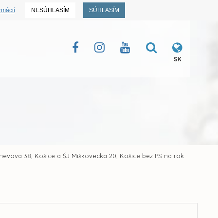
rmácií
NESÚHLASÍM
SÚHLASÍM
SK
enevova 38, Košice a ŠJ Miškovecka 20, Košice bez PS na rok