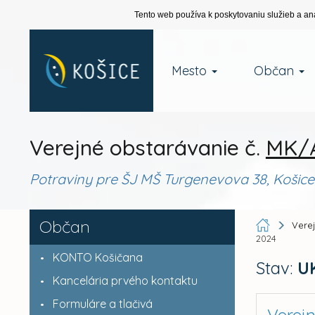
Tento web používa k poskytovaniu služieb a an
Mesto
Občan
Verejné obstarávanie č.
MK/A
Potraviny pre ŠJ MŠ Turgenevova 38, Košice
Občan
Vere
2024
KONTO Košičana
Stav:
U
Kancelária prvého kontaktu
Formuláre a tlačivá