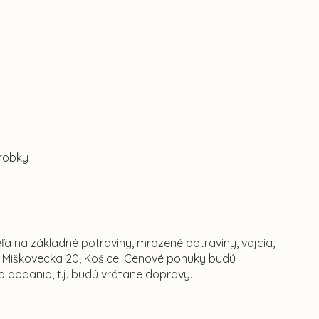
robky
a na základné potraviny, mrazené potraviny, vajcia,
Š Miškovecka 20, Košice. Cenové ponuky budú
 dodania, t.j. budú vrátane dopravy.