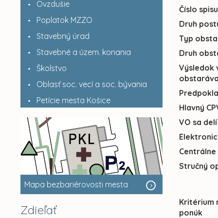
Ovzdušie
Číslo spis
Poplatok MZZO
Druh post
Stavebný úrad
Typ obsta
Stavebné a územ. konania
Druh obst
Výsledok 
Školstvo
obstaráva
Oblasť soc. vecí a soc. bývania
Predpokl
Petície mesta Košice
Hlavný CP
VO sa delí
Elektroni
Centrálne
Stručný o
Mapa bezbariérovosti mesta
Kritérium
Zdieľať
ponúk