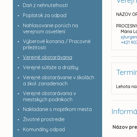
Verej
Daň z nehnuteľností
NÁZOV OR
Poplatok za odpad
Nahlasovanie porúch na
PROCESNÝ
verejnom osvetlení
Mária L
sjturg
Výberové konania / Pracovné
+421 90
príležitosti
Verejné obstarávania
Verejné súťaže a dražby
Termí
Verejné obstarávanie v školách
a škol. zariadeniach
Lehota na
Verejné obstarávania v
mestských podnikoch
Nakladanie s majetkom mesta
Informá
Životné prostredie
Názov pr
Komunálny odpad