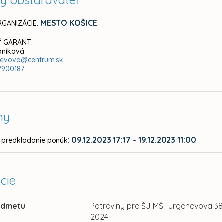
ný obstarávateľ
MESTO KOŠICE
GANIZÁCIE:
 GARANT:
aníková
enevova@centrum.sk
7900187
ny
:
09.12.2023 17:17 - 19.12.2023 11:00
 predkladanie ponúk
cie
edmetu
Potraviny pre ŠJ MŠ Turgenevova 38
2024