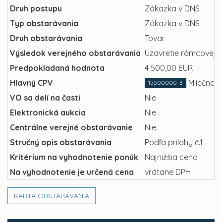
Druh postupu
Zákazka v DNS
Typ obstarávania
Zákazka v DNS
Druh obstarávania
Tovar
Výsledok verejného obstarávania
Uzavretie rámcovej 
Predpokladaná hodnota
4 500,00 EUR
Hlavný CPV
Mliečne 
15500000-3
VO sa delí na časti
Nie
Elektronická aukcia
Nie
Centrálne verejné obstarávanie
Nie
Stručný opis obstarávania
Podľa prílohy č.1
Kritérium na vyhodnotenie ponúk
Najnižšia cena
Na vyhodnotenie je určená cena
vrátane DPH
KARTA OBSTARÁVANIA