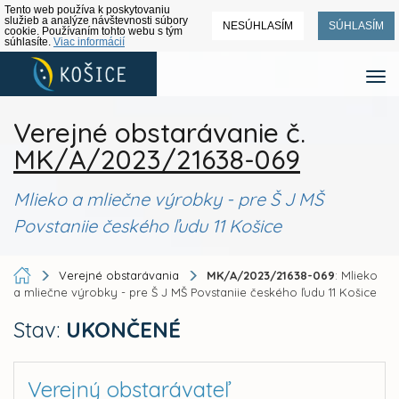
Tento web používa k poskytovaniu
služieb a analýze návštevnosti súbory
NESÚHLASÍM
SÚHLASÍM
cookie. Používaním tohto webu s tým
súhlasíte.
Viac informácií
Verejné obstarávanie č.
MK/A/2023/21638-069
Mlieko a mliečne výrobky - pre Š J MŠ
Povstaniie českého ľudu 11 Košice
Verejné obstarávania
MK/A/2023/21638-069
: Mlieko
a mliečne výrobky - pre Š J MŠ Povstaniie českého ľudu 11 Košice
Stav:
UKONČENÉ
Verejný obstarávateľ