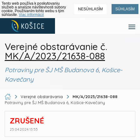
Tento web používa k poskytovaniu
služieb a analýze návštevnosti súbory
NESÚHLASÍM
SÚHLASÍM
cookie. Používaním tohto webu s tým
súhlasíte.
Viac informácií
Verejné obstarávanie č.
MK/A/2023/21638-088
Potraviny pre ŠJ MŠ Budanova 6, Košice-
Kavečany
Verejné obstarávania
MK/A/2023/21638-088
:
Potraviny pre ŠJ MŠ Budanova 6, Košice-Kavečany
ZRUŠENÉ
25.04.2024 13:55