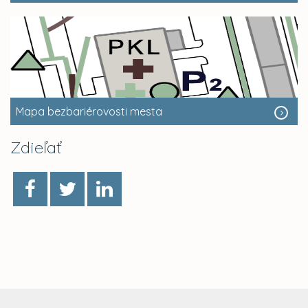
Mapa bezbariérovosti mesta
Zdieľať