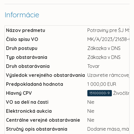
Informácie
Názov predmetu
Potraviny pre ŠJ MŠ
Číslo spisu VO
MK/A/2023/21638-0
Druh postupu
Zákazka v DNS
Typ obstarávania
Zákazka v DNS
Druh obstarávania
Tovar
Výsledok verejného obstarávania
Uzavretie rámcovej 
Predpokladaná hodnota
1 000,00 EUR
Hlavný CPV
Živočíšne
15100000-9
VO sa delí na časti
Nie
Elektronická aukcia
Nie
Centrálne verejné obstarávanie
Nie
Stručný opis obstarávania
Dodanie mäsa, mäsov