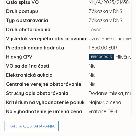
Číslo spisu VO
MK/A/2023/21638-09
Druh postupu
Zákazka v DNS
Typ obstarávania
Zákazka v DNS
Druh obstarávania
Tovar
Výsledok verejného obstarávania
Uzavretie rámcovej 
Predpokladaná hodnota
1 850,00 EUR
Hlavný CPV
Mliečne 
15500000-3
VO sa delí na časti
Nie
Elektronická aukcia
Nie
Centrálne verejné obstarávanie
Nie
Stručný opis obstarávania
Dodanie mlieka, mlie
Kritérium na vyhodnotenie ponúk
Najnižšia cena
Na vyhodnotenie je určená cena
vrátane DPH
KARTA OBSTARÁVANIA