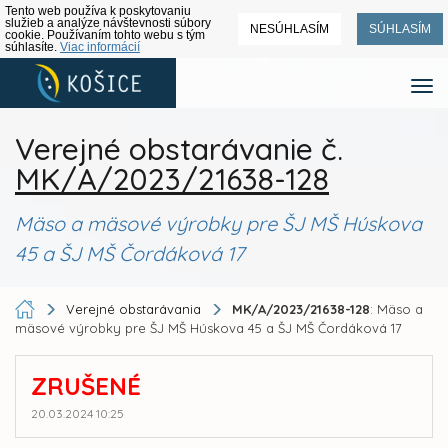
Tento web používa k poskytovaniu
služieb a analýze návštevnosti súbory
NESÚHLASÍM
SÚHLASÍM
cookie. Používaním tohto webu s tým
súhlasíte.
Viac informácií
Verejné obstarávanie č.
MK/A/2023/21638-128
Mäso a mäsové výrobky pre ŠJ MŠ Húskova
45 a ŠJ MŠ Čordáková 17
Verejné obstarávania
MK/A/2023/21638-128
: Mäso a
mäsové výrobky pre ŠJ MŠ Húskova 45 a ŠJ MŠ Čordáková 17
ZRUŠENÉ
20.03.2024 10:25