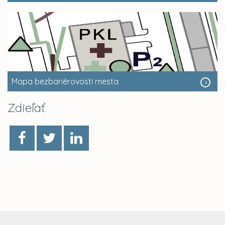
Mapa bezbariérovosti mesta
Zdieľať