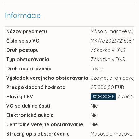
Informácie
Názov predmetu
Mäso a mäsové výrob
Číslo spisu VO
MK/A/2023/21638-12
Druh postupu
Zákazka v DNS
Typ obstarávania
Zákazka v DNS
Druh obstarávania
Tovar
Výsledok verejného obstarávania
Uzavretie rámcovej 
Predpokladaná hodnota
25 000,00 EUR
Hlavný CPV
Živočíšne
15100000-9
VO sa delí na časti
Nie
Elektronická aukcia
Nie
Centrálne verejné obstarávanie
Nie
Stručný opis obstarávania
Mäsové a mäsové vý