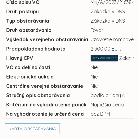
Číslo spisu VO
MK/A/2023/21638-13
Druh postupu
Zákazka v DNS
Typ obstarávania
Zákazka v DNS
Druh obstarávania
Tovar
Výsledok verejného obstarávania
Uzavretie rámcovej 
Predpokladaná hodnota
2 300,00 EUR
Hlavný CPV
Zelenina
03220000-9
VO sa delí na časti
Nie
Elektronická aukcia
Nie
Centrálne verejné obstarávanie
Nie
Stručný opis obstarávania
podľa prílohy č. 1
Kritérium na vyhodnotenie ponúk
Najnižšia cena
Na vyhodnotenie je určená cena
bez DPH
KARTA OBSTARÁVANIA