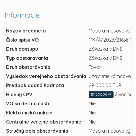
Informácie
Názov predmetu
Mäso a mäsové výro
Číslo spisu VO
MK/A/2023/21638-13
Druh postupu
Zákazka v DNS
Typ obstarávania
Zákazka v DNS
Druh obstarávania
Tovar
Výsledok verejného obstarávania
Uzavretie rámcovej 
Predpokladaná hodnota
29 000,00 EUR
Hlavný CPV
Živočíšne
15100000-9
VO sa delí na časti
Nie
Elektronická aukcia
Nie
Centrálne verejné obstarávanie
Nie
Stručný opis obstarávania
Mäso a mäsové výro