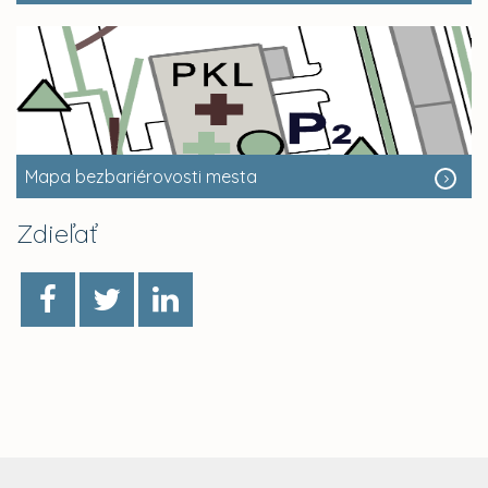
Mapa bezbariérovosti mesta
Zdieľať