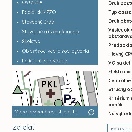
Ovzdušie
Druh post
Poplatok MZZO
Typ obsta
Druh obst
Stavebný úrad
Výsledok 
Stavebné a územ. konania
obstaráva
Školstvo
Predpokl
Oblasť soc. vecí a soc. bývania
Hlavný CP
Petície mesta Košice
VO sa delí
Elektroni
Centrálne
Stručný o
Kritérium
ponúk
Mapa bezbariérovosti mesta
Na vyhodn
Zdieľať
KARTA OB