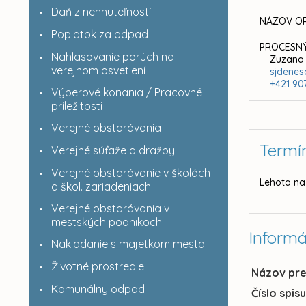
Daň z nehnuteľností
NÁZOV OR
Poplatok za odpad
PROCESNÝ
Nahlasovanie porúch na
Zuzana
verejnom osvetlení
sjdene
+421 90
Výberové konania / Pracovné
príležitosti
Verejné obstarávania
Termí
Verejné súťaže a dražby
Verejné obstarávanie v školách
Lehota na
a škol. zariadeniach
Verejné obstarávania v
mestských podnikoch
Informá
Nakladanie s majetkom mesta
Životné prostredie
Názov pr
Komunálny odpad
Číslo spis