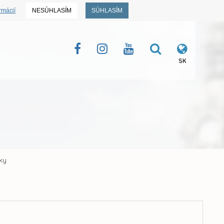
rmácií
NESÚHLASÍM
SÚHLASÍM
SK
bky