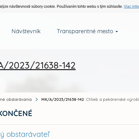
alýze návštevnosti súbory cookie. Používaním tohto webu s tým súhlasíte.
Viac info
Návštevník
Transparentné mesto
/2023/21638-142
jné obstarávania
MK/A/2023/21638-142
: Chlieb a pekárenské výro
KONČENÉ
ný obstarávateľ