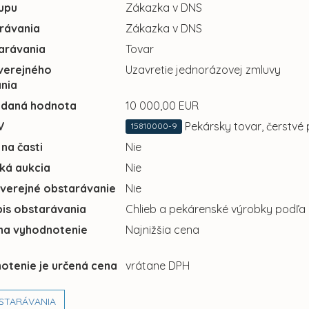
upu
Zákazka v DNS
rávania
Zákazka v DNS
arávania
Tovar
verejného
Uzavretie jednorázovej zmluvy
nia
adaná hodnota
10 000,00 EUR
V
Pekársky tovar, čerstvé 
15810000-9
 na časti
Nie
cká aukcia
Nie
 verejné obstarávanie
Nie
pis obstarávania
Chlieb a pekárenské výrobky podľa p
 na vyhodnotenie
Najnižšia cena
otenie je určená cena
vrátane DPH
STARÁVANIA