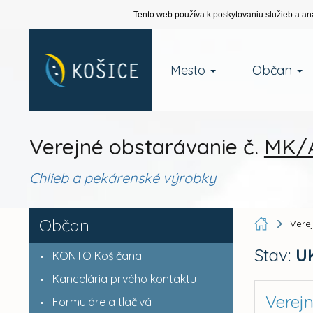
Tento web používa k poskytovaniu služieb a an
Mesto
Občan
Verejné obstarávanie č.
MK/A
Chlieb a pekárenské výrobky
Občan
Vere
Stav:
U
KONTO Košičana
Kancelária prvého kontaktu
Verej
Formuláre a tlačivá