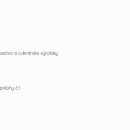
pečivo a cukrárske výrobky
rílohy č.1