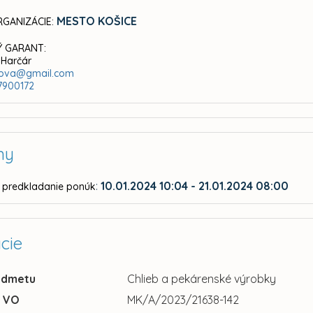
MESTO KOŠICE
GANIZÁCIE:
 GARANT:
 Harčár
sova@gmail.com
7900172
ny
:
10.01.2024 10:04 - 21.01.2024 08:00
 predkladanie ponúk
cie
edmetu
Chlieb a pekárenské výrobky
u VO
MK/A/2023/21638-142