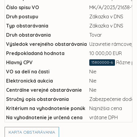
Číslo spisu VO
MK/A/2023/21638-19
Druh postupu
Zákazka v DNS
Typ obstarávania
Zákazka v DNS
Druh obstarávania
Tovar
Výsledok verejného obstarávania
Uzavretie rámcovej 
Predpokladaná hodnota
10 000,00 EUR
Hlavný CPV
Rôzne po
15800000-6
VO sa delí na časti
Nie
Elektronická aukcia
Nie
Centrálne verejné obstarávanie
Nie
Stručný opis obstarávania
Zabezpečenie dodani
Kritérium na vyhodnotenie ponúk
Najnižšia cena
Na vyhodnotenie je určená cena
vrátane DPH
KARTA OBSTARÁVANIA