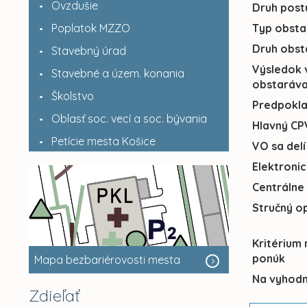
Ovzdušie
Druh post
Poplatok MZZO
Typ obsta
Druh obst
Stavebný úrad
Výsledok 
Stavebné a územ. konania
obstaráva
Školstvo
Predpokl
Oblasť soc. vecí a soc. bývania
Hlavný CP
Petície mesta Košice
VO sa delí
Elektroni
Centrálne
Stručný o
Kritérium
ponúk
Mapa bezbariérovosti mesta
Na vyhodn
Zdieľať