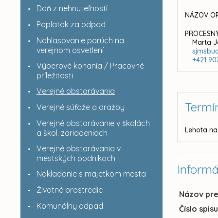
Daň z nehnuteľností
NÁZOV OR
Poplatok za odpad
PROCESNÝ
Nahlasovanie porúch na
Marta 
verejnom osvetlení
sjmsbu
+421 90
Výberové konania / Pracovné
príležitosti
Verejné obstarávania
Termí
Verejné súťaže a dražby
Verejné obstarávanie v školách
Lehota na
a škol. zariadeniach
Verejné obstarávania v
mestských podnikoch
Informá
Nakladanie s majetkom mesta
Životné prostredie
Názov pr
Komunálny odpad
Číslo spis