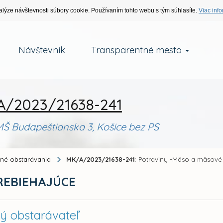
alýze návštevnosti súbory cookie. Používaním tohto webu s tým súhlasíte.
Viac info
Návštevník
Transparentné mesto
/2023/21638-241
Š Budapeštianska 3, Košice bez PS
jné obstarávania
MK/A/2023/21638-241
: Potraviny -Mäso a mäsové
REBIEHAJÚCE
ný obstarávateľ