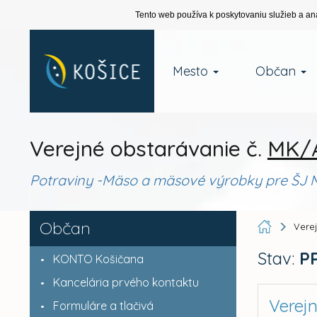
Tento web používa k poskytovaniu služieb a an
Mesto
Občan
Verejné obstarávanie č.
MK/A
Potraviny -Mäso a mäsové výrobky pre ŠJ M
Občan
Vere
Stav:
P
KONTO Košičana
Kancelária prvého kontaktu
Verej
Formuláre a tlačivá