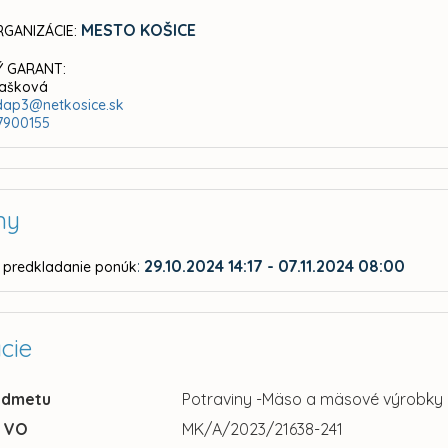
MESTO KOŠICE
GANIZÁCIE:
 GARANT:
Jašková
dap3@netkosice.sk
7900155
ny
:
29.10.2024 14:17 - 07.11.2024 08:00
 predkladanie ponúk
cie
edmetu
Potraviny -Mäso a mäsové výrobky 
u VO
MK/A/2023/21638-241