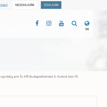
rmácií
NESÚHLASÍM
SÚHLASÍM
SK
 výrobky pre ŠJ MŠ Budapeštianska 3, Košice bez PS