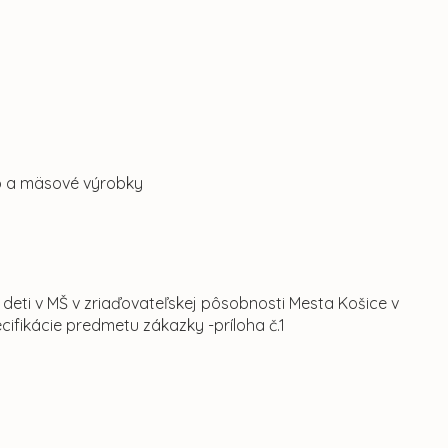
o a mäsové výrobky
deti v MŠ v zriaďovateľskej pôsobnosti Mesta Košice v
fikácie predmetu zákazky -príloha č.1