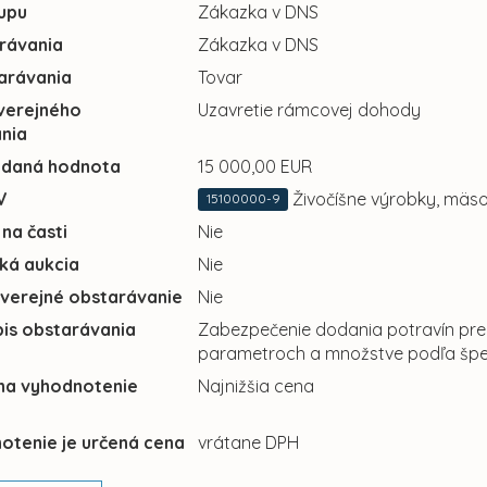
upu
Zákazka v DNS
rávania
Zákazka v DNS
arávania
Tovar
verejného
Uzavretie rámcovej dohody
nia
adaná hodnota
15 000,00 EUR
V
Živočíšne výrobky, mäs
15100000-9
 na časti
Nie
cká aukcia
Nie
 verejné obstarávanie
Nie
pis obstarávania
Zabezpečenie dodania potravín pre 
parametroch a množstve podľa špeci
 na vyhodnotenie
Najnižšia cena
otenie je určená cena
vrátane DPH