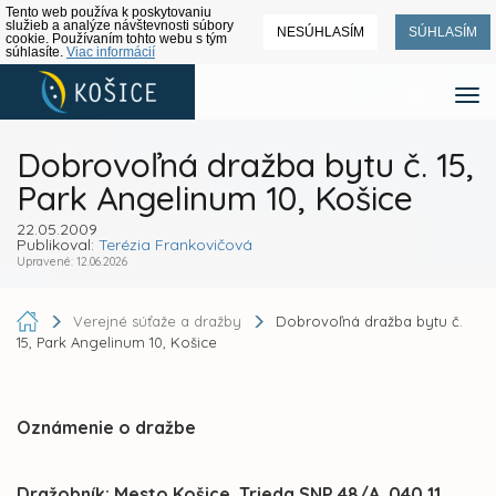
Tento web používa k poskytovaniu
služieb a analýze návštevnosti súbory
NESÚHLASÍM
SÚHLASÍM
cookie. Používaním tohto webu s tým
súhlasíte.
Viac informácií
Dobrovoľná dražba bytu č. 15,
Park Angelinum 10, Košice
22.05.2009
Publikoval:
Terézia Frankovičová
Upravené: 12.06.2026
Verejné súťaže a dražby
Dobrovoľná dražba bytu č.
15, Park Angelinum 10, Košice
Oznámenie o dražbe
Dražobník: Mesto Košice,
Trieda SNP 48/A, 040 11