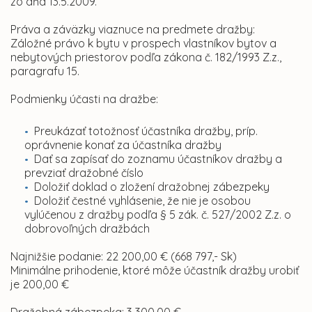
zo dňa 13.5.2009.
Práva a záväzky viaznuce na predmete dražby:
Záložné právo k bytu v prospech vlastníkov bytov a
nebytových priestorov podľa zákona č. 182/1993 Z.z.,
paragrafu 15.
Podmienky účasti na dražbe:
Preukázať totožnosť účastníka dražby, príp.
oprávnenie konať za účastníka dražby
Dať sa zapísať do zoznamu účastníkov dražby a
prevziať dražobné číslo
Doložiť doklad o zložení dražobnej zábezpeky
Doložiť čestné vyhlásenie, že nie je osobou
vylúčenou z dražby podľa § 5 zák. č. 527/2002 Z.z. o
dobrovoľných dražbách
Najnižšie podanie: 22 200,00
€
(668 797,- Sk)
Minimálne prihodenie, ktoré môže účastník dražby urobiť
je 200,00 €