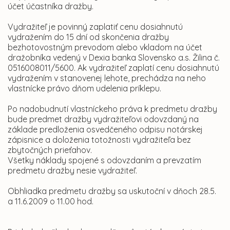
účet účastníka dražby.
Vydražiteľ je povinný zaplatiť cenu dosiahnutú
vydražením do 15 dní od skončenia dražby
bezhotovostným prevodom alebo vkladom na účet
dražobníka vedený v Dexia banka Slovensko a.s. Žilina č.
0516008011/5600. Ak vydražiteľ zaplatí cenu dosiahnutú
vydražením v stanovenej lehote, prechádza na neho
vlastnícke právo dňom udelenia príklepu.
Po nadobudnutí vlastníckeho práva k predmetu dražby
bude predmet dražby vydražiteľovi odovzdaný na
základe predloženia osvedčeného odpisu notárskej
zápisnice a doloženia totožnosti vydražiteľa bez
zbytočných prieťahov.
Všetky náklady spojené s odovzdaním a prevzatím
predmetu dražby nesie vydražiteľ.
Obhliadka predmetu dražby sa uskutoční v dňoch 28.5.
a 11.6.2009 o 11.00 hod.