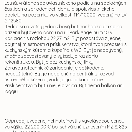
Letná, vrátane spoluvlastníckeho podielu na spoločných
častiach a zariadeniach domu a spoluvlastníckeho
podielu na pozemku vo veľkosti 114/10000, vedený na LV
č. 12580.
Jedná sa o voľný jednoizbový byt nachádzajúci sa na
prízemí bytového domu na ul. Park Angelinum 10 v
Košiciach s rozlohou 22,27 m2. Byt pozostáva z jednej
obytnej miestnosti a príslušenstva, ktoré tvorí predsieň s
kuchynským kútom a kúpeľňa s WC. Byt je neobývaný,
značne zdevastovaný a vyžaduje rozsiahlu
rekonštrukciu. Byt je bez kuchynskej linky.
Zdravotnotechnické zariadenie je poškodené,
nepoužiteľné. Byt je napojený na centrálny rozvod
ústredného kúrenia, vody, plynu a kanalizácie.
Príslušenstvom bytu nie je pivnica. Byt nemá balkón ani
loggiu.
Odpredaj uvedenej nehnuteľnosti s vyvolávacou cenou
vo výške 22 200,00 € bol schválený uznesením MZ č. 825