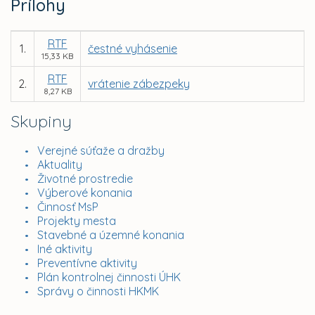
Prílohy
RTF
1.
čestné vyhásenie
15,33 KB
RTF
2.
vrátenie zábezpeky
8,27 KB
Skupiny
Verejné súťaže a dražby
Aktuality
Životné prostredie
Výberové konania
Činnosť MsP
Projekty mesta
Stavebné a územné konania
Iné aktivity
Preventívne aktivity
Plán kontrolnej činnosti ÚHK
Správy o činnosti HKMK