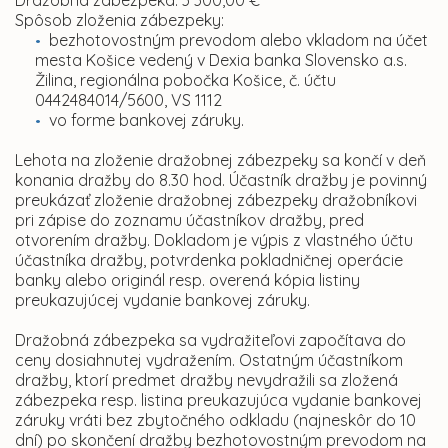
Dražobná zábezpeka: 3 300,00 €
Spôsob zloženia zábezpeky:
bezhotovostným prevodom alebo vkladom na účet
mesta Košice vedený v Dexia banka Slovensko a.s.
Žilina, regionálna pobočka Košice, č. účtu
0442484014/5600, VS 1112
vo forme bankovej záruky.
Lehota na zloženie dražobnej zábezpeky sa končí v deň
konania dražby do 8.30 hod. Účastník dražby je povinný
preukázať zloženie dražobnej zábezpeky dražobníkovi
pri zápise do zoznamu účastníkov dražby, pred
otvorením dražby. Dokladom je výpis z vlastného účtu
účastníka dražby, potvrdenka pokladničnej operácie
banky alebo originál resp. overená kópia listiny
preukazujúcej vydanie bankovej záruky.
Dražobná zábezpeka sa vydražiteľovi započítava do
ceny dosiahnutej vydražením. Ostatným účastníkom
dražby, ktorí predmet dražby nevydražili sa zložená
zábezpeka resp. listina preukazujúca vydanie bankovej
záruky vráti bez zbytočného odkladu (najneskôr do 10
dní) po skončení dražby bezhotovostným prevodom na