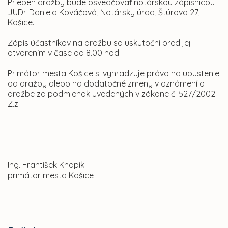
Priebeh dražby bude osvedčovať notárskou zápisnicou
JUDr. Daniela Kováčová, Notársky úrad, Štúrova 27,
Košice.
Zápis účastníkov na dražbu sa uskutoční pred jej
otvorením v čase od 8.00 hod.
Primátor mesta Košice si vyhradzuje právo na upustenie
od dražby alebo na dodatočné zmeny v oznámení o
dražbe za podmienok uvedených v zákone č. 527/2002
Z.z.
Ing. František Knapík
primátor mesta Košice