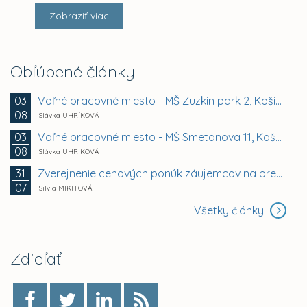
Zobraziť viac
Obľúbené články
Voľné pracovné miesto - MŠ Zuzkin park 2, Košice -...
03
08
Slávka UHRÍKOVÁ
Voľné pracovné miesto - MŠ Smetanova 11, Košice -...
03
08
Slávka UHRÍKOVÁ
Zverejnenie cenových ponúk záujemcov na prenájom...
31
07
Silvia MIKITOVÁ
Všetky články
Zdieľať