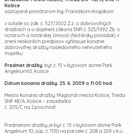
Košice
zastúpené primátorom Ing. Františkom Knapíkom
v súlade so zák. č. 527/2002 Z.z. o dobrovoľných
dražbách a o doplnení zákona SNR č. 323/1992 Zb. o
notároch a notárskej činnosti (Notársky poriadok) v
znení neskorších predpisov vyhlasuje konanie
dobrovoľnej dražby nasledovného nehnuteľného
majetku:
Predmet dražby:
byt č. 15 v bytovom dome Park
Angelinum10, Košice
Dátum konania dražby: 25. 6. 2009 o 11.00 hod.
Miesto konania dražby: Magistrát mesta Košice, Trieda
SNP 48/A, Košice – zasadačka
č. 205/C na 2.poschodí
Predmetom dražby je byt č. 15 v bytovom dome Park
Angelinum 10, súp. č. 1130 na parcele č. 208 a 209 v k.ú.