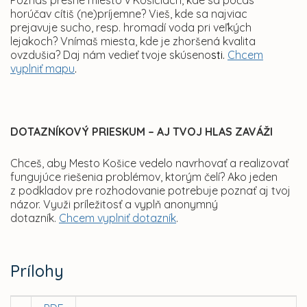
Poznáš presné miesto v Košiciach, kde sa počas
horúčav cítiš (ne)príjemne? Vieš, kde sa najviac
prejavuje sucho, resp. hromadí voda pri veľkých
lejakoch? Vnímaš miesta, kde je zhoršená kvalita
ovzdušia? Daj nám vedieť tvoje skúseno
sti.
Chcem
vyplniť mapu
.
DOTAZNÍKOVÝ PRIESKUM – AJ TVOJ HLAS ZAVÁŽI
Chceš, aby Mesto Košice vedelo navrhovať a realizovať
fungujúce riešenia problémov, ktorým čelí? Ako jeden
z podkladov pre rozhodovanie potrebuje poznať aj tvoj
názor. Využi príležitosť a vyplň anonymný
dotazník.
Chcem vyplniť dotazník
.
Prílohy