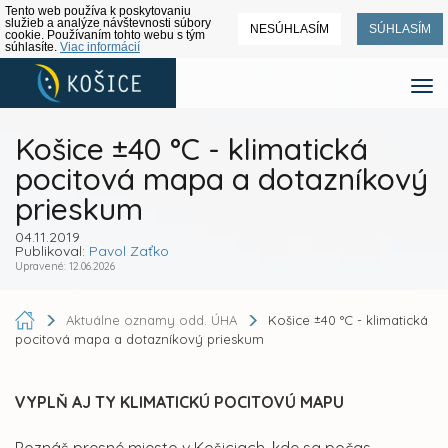
Tento web používa k poskytovaniu
služieb a analýze návštevnosti súbory
NESÚHLASÍM
SÚHLASÍM
cookie. Používaním tohto webu s tým
súhlasíte.
Viac informácií
Košice ±40 °C - klimatická
pocitová mapa a dotazníkový
prieskum
04.11.2019
Publikoval:
Pavol Zaťko
Upravené: 12.06.2026
Aktuálne oznamy odd. ÚHA
Košice ±40 °C - klimatická
pocitová mapa a dotazníkový prieskum
VYPLŇ AJ TY KLIMATICKÚ POCITOVÚ MAPU