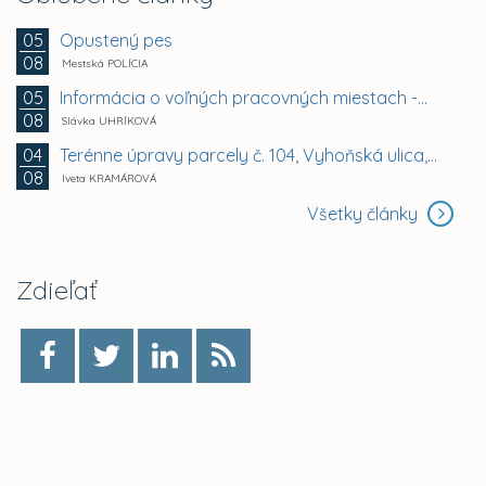
Opustený pes
05
08
Mestská POLÍCIA
Informácia o voľných pracovných miestach -...
05
08
Slávka UHRÍKOVÁ
Terénne úpravy parcely č. 104, Vyhoňská ulica,...
04
08
Iveta KRAMÁROVÁ
Všetky články
Zdieľať