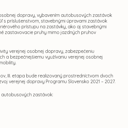
ej osobnej dopravy, vybavením autobusových zastávok
ľ s príslušenstvom, stavebnými úpravami zastávok
riérového prístupu na zastávky, ako aj stavebnými
né zastavovacie pruhy mimo jazdných pruhov
tivity verejnej osobnej dopravy, zabezpečeniu
ich a bezpečnejšiemu využívaniu verejnej osobnej
obility.
v, III. etapa bude realizovaný prostredníctvom dvoch
Rozvoj verejnej dopravy Programu Slovensko 2021 – 2027.
13 autobusových zastávok: