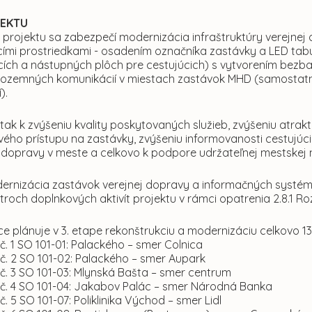
JEKTU
u projektu sa zabezpečí modernizácia infraštruktúry verejn
mi prostriedkami - osadením označníka zastávky a LED tabú
ích a nástupných plôch pre cestujúcich) s vytvorením bezba
ozemných komunikácií v miestach zastávok MHD (samostat
).
 tak k zvýšeniu kvality poskytovaných služieb, zvýšeniu atrak
vého prístupu na zastávky, zvýšeniu informovanosti cestujúc
dopravy v meste a celkovo k podpore udržateľnej mestskej m
dernizácia zastávok verejnej dopravy a informačných systémo
troch doplnkových aktivít projektu v rámci opatrenia 2.8.1 
ce plánuje v 3. etape rekonštrukciu a modernizáciu celkovo 
č. 1 SO 101-01: Palackého – smer Colnica
č. 2 SO 101-02: Palackého – smer Aupark
č. 3 SO 101-03: Mlynská Bašta – smer centrum
 č. 4 SO 101-04: Jakabov Palác – smer Národná Banka
č. 5 SO 101-07: Poliklinika Východ – smer Lidl