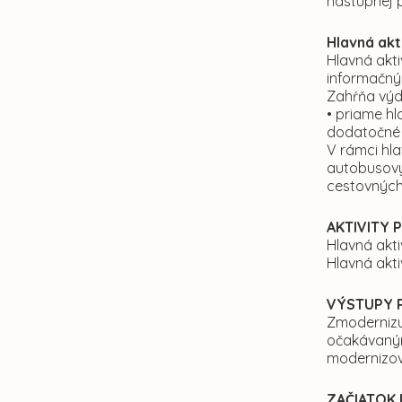
nástupnej 
Hlavná akti
Hlavná akti
informačný
Zahŕňa výda
• priame hl
dodatočné 
V rámci hla
autobusový
cestovných
AKTIVITY 
Hlavná akti
Hlavná akt
VÝSTUPY 
Zmodernizu
očakávaným
modernizov
ZAČIATOK 