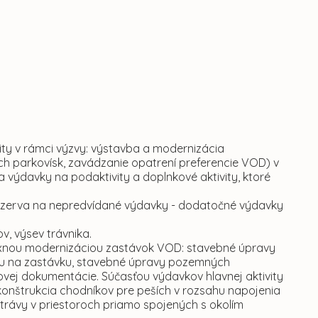
vity v rámci výzvy: výstavba a modernizácia
ch parkovísk, zavádzanie opatrení preferencie VOD) v
a výdavky na podaktivity a doplnkové aktivity, ktoré
, rezerva na nepredvídané výdavky - dodatočné výdavky
ov, výsev trávnika.
mplexnou modernizáciou zastávok VOD: stavebné úpravy
pu na zastávku, stavebné úpravy pozemných
ovej dokumentácie. Súčasťou výdavkov hlavnej aktivity
ekonštrukcia chodníkov pre peších v rozsahu napojenia
 trávy v priestoroch priamo spojených s okolím