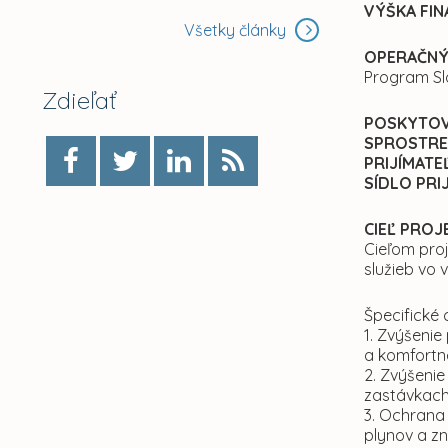
VÝŠKA FI
Všetky články
OPERAČN
Program Sl
Zdieľať
POSKYTOV
SPROSTRE
PRIJÍMATE
SÍDLO PRI
CIEĽ PROJ
Cieľom pro
služieb vo 
Špecifické c
1. Zvýšenie
a komfortne
2. Zvýšenie
zastávkach
3. Ochrana 
plynov a zn