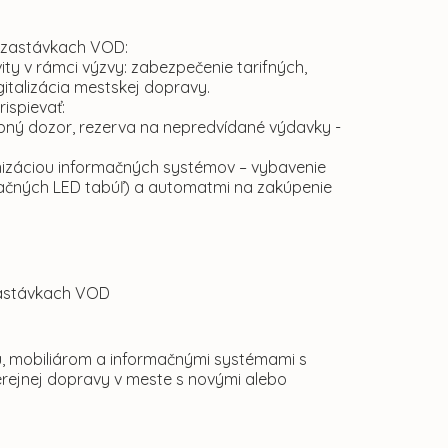
 zastávkach VOD:
ity v rámci výzvy: zabezpečenie tarifných,
italizácia mestskej dopravy.
ispievať:
vebný dozor, rezerva na nepredvídané výdavky -
ernizáciou informačných systémov – vybavenie
ačných LED tabúľ) a automatmi na zakúpenie
 zastávkach VOD
u, mobiliárom a informačnými systémami s
rejnej dopravy v meste s novými alebo