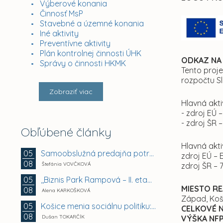
Výberové konania
Činnosť MsP
Stavebné a územné konania
Iné aktivity
Preventívne aktivity
Plán kontrolnej činnosti ÚHK
ODKAZ NA
Správy o činnosti HKMK
Tento proj
rozpočtu Sl
Zobraziť viac
Hlavná akti
- zdroj EÚ
- zdroj ŠR 
Obľúbené články
Hlavná akt
Samoobslužná predajňa potravín a doplnkového tovaru
05
zdroj EÚ –
08
Štefánia VOVČKOVÁ
zdroj ŠR – 
,,Biznis Park Rampová – II. etapa, Rampová ul.,...
05
MIESTO RE
08
Alena KARKOŠKOVÁ
Západ, Koš
Košice menia sociálnu politiku: chránia mestské byty...
05
CELKOVÉ 
08
Dušan TOKARČÍK
VÝŠKA NF