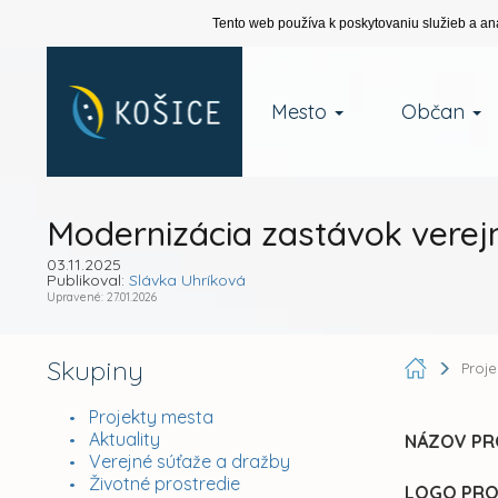
Tento web používa k poskytovaniu služieb a an
Mesto
Občan
Modernizácia zastávok verejn
03.11.2025
Publikoval:
Slávka Uhríková
Upravené: 27.01.2026
Skupiny
Proj
Projekty mesta
Aktuality
NÁZOV PRO
Verejné súťaže a dražby
Životné prostredie
LOGO PR