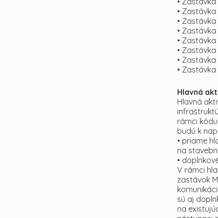
• Zastávka
• Zastávka 
• Zastávka 
• Zastávka 
• Zastávka 
• Zastávka 
• Zastávka 
• Zastávka 
Hlavná akti
Hlavná akti
infraštruk
rámci kódu 
budú k napl
• priame h
na stavebn
• doplnkové
V rámci hla
zastávok M
komunikáci
sú aj dopln
na existujú