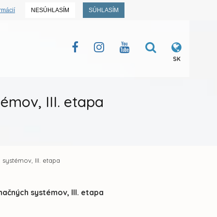
rmácií
NESÚHLASÍM
SÚHLASÍM
SK
mov, III. etapa
systémov, III. etapa
čných systémov, III. etapa