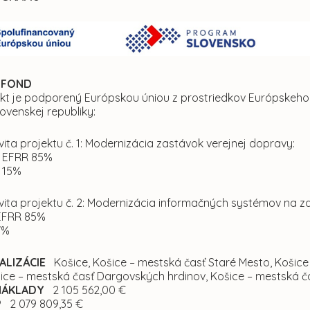
 FOND
ekt je podporený Európskou úniou z prostriedkov Európskeho
ovenskej republiky:
vita projektu č. 1: Modernizácia zastávok verejnej dopravy:
 – EFRR 85%
– 15%
ivita projektu č. 2: Modernizácia informačných systémov na 
 EFRR 85%
7%
ALIZÁCIE
Košice, Košice – mestská časť Staré Mesto, Košice 
ice – mestská časť Dargovských hrdinov, Košice – mestská č
NÁKLADY
2 105 562,00 €
P
2 079 809,35 €