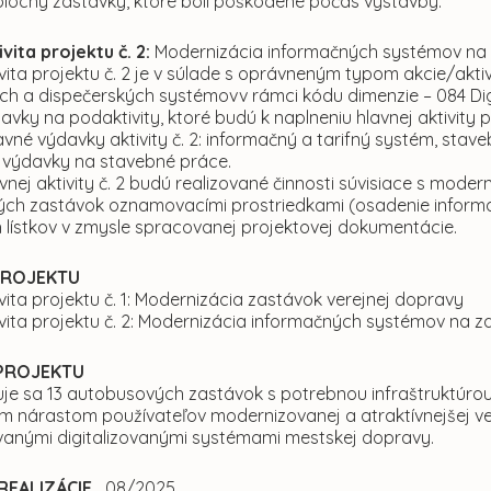
plochy zastávky, ktoré boli poškodené počas výstavby.
vita projektu č. 2:
Modernizácia informačných systémov na
vita projektu č. 2 je v súlade s oprávneným typom akcie/aktiv
ch a dispečerských systémovv rámci kódu dimenzie – 084 Dig
vky na podaktivity, ktoré budú k naplneniu hlavnej aktivity pr
avné výdavky aktivity č. 2: informačný a tarifný systém, sta
výdavky na stavebné práce.
vnej aktivity č. 2 budú realizované činnosti súvisiace s mod
ch zastávok oznamovacími prostriedkami (osadenie inform
 lístkov v zmysle spracovanej projektovej dokumentácie.
PROJEKTU
vita projektu č. 1: Modernizácia zastávok verejnej dopravy
ivita projektu č. 2: Modernizácia informačných systémov na
PROJEKTU
je sa 13 autobusových zastávok s potrebnou infraštruktúro
 nárastom používateľov modernizovanej a atraktívnejšej ve
anými digitalizovanými systémami mestskej dopravy.
REALIZÁCIE
08/2025