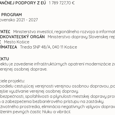
NANČNEJ PODPORY Z EÚ
1 789 727,70 €
Ý PROGRAM
ovensko 2021 - 2027
ATEĽ
Ministerstvo investícií, regionálneho rozvoja a informat
DKOVATEĽSKÝ ORGÁN
Ministerstvo dopravy Slovenskej rep
Ľ
Mesto Košice
JÍMATEĽA
Trieda SNP 48/A, 040 11 Košice
EKTU
jektu je zavedenie infraštruktúrnych opatrení modernizácie 
verejnej osobnej doprave.
iele projektu:
 podielu cestujúcej verejnosti verejnou osobnou dopravou, pok
jšie využívanie verejnej osobnej dopravy.
 bezpečnosti, spoľahlivosti a plynulosti mestskej dopravy pr
 a zabezpečenia bezbariérového prístupu na zastávky.
životného prostredia, eliminácia negatívnych vplyvov dopravy
ížením pevných častíc hluku a vibrácií.