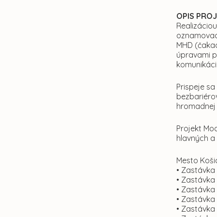
OPIS PRO
Realizácio
oznamovací
MHD (čakac
úpravami p
komunikácií
Prispeje sa
bezbariéro
hromadnej 
Projekt Mo
hlavných a 
Mesto Koši
• Zastávka 
• Zastávka 
• Zastávka 
• Zastávka
• Zastávka 