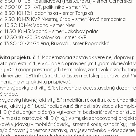
 č. 6 SO 101-08: Rastislavova (Pasteurova) – smer Gemerská
č. 7 SO 101-09: KVP, poliklinika – smer MU
č. 8 SO 101-12: Hodonínska – smer Toryská
č. 9 SO 101-13: KVP, Miestny úrad – smer Nová nemocnica
č. 10 SO 101-14: Vodná – smer Mier
č. 11 SO 101-15: Vodná – smer Jakabov palác
č. 12 SO 101-20: Sokolovská – smer KVP
č. 13 SO 101-21: Galéria, Ružová – smer Popradská
vita projektu č. 1:
Modernizácia zastávok verejnej dopravy:
vita projektu č. 1 je v súlade s oprávneným typom akcie/akti
túry VOD (napr. prestupných terminálov, zastávok a záchytný
dimenzie – 081 Infraštruktúra čistej mestskej dopravy. Zahŕň
neniu hlavnej aktivity prispievať:
lavné výdavky aktivity č. 1: stavebné práce, stavebný dozor
é práce.
 výdavky hlavnej aktivity č. 1: mobiliár, rekonštrukcia chodník
vnej aktivity č. 1 budú realizované činnosti súvisiace s ko
HD (nástupných plôch) s vytvorením bezbariérového prístu
í v mieste zastávok MHD (niky) v zmysle spracovanej projekt
kové výdavky – mobiliár (lavičky, smetné koše, označníky), r
ci/plánovaný priestor zastávky a výsev trávnika – dosadenie