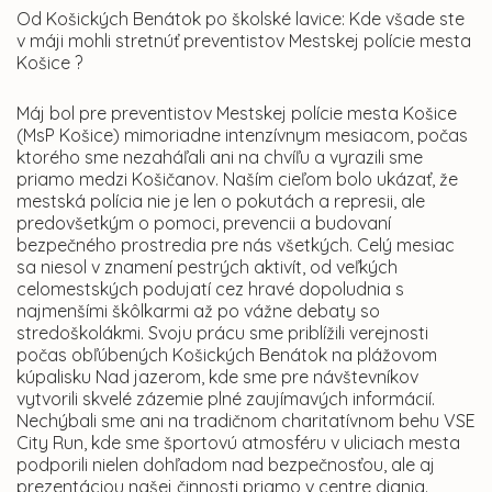
Od Košických Benátok po školské lavice: Kde všade ste
v máji mohli stretnúť preventistov Mestskej polície mesta
Košice ?
Máj bol pre preventistov Mestskej polície mesta Košice
(MsP Košice) mimoriadne intenzívnym mesiacom, počas
ktorého sme nezaháľali ani na chvíľu a vyrazili sme
priamo medzi Košičanov. Naším cieľom bolo ukázať, že
mestská polícia nie je len o pokutách a represii, ale
predovšetkým o pomoci, prevencii a budovaní
bezpečného prostredia pre nás všetkých. Celý mesiac
sa niesol v znamení pestrých aktivít, od veľkých
celomestských podujatí cez hravé dopoludnia s
najmenšími škôlkarmi až po vážne debaty so
stredoškolákmi. Svoju prácu sme priblížili verejnosti
počas obľúbených Košických Benátok na plážovom
kúpalisku Nad jazerom, kde sme pre návštevníkov
vytvorili skvelé zázemie plné zaujímavých informácií.
Nechýbali sme ani na tradičnom charitatívnom behu VSE
City Run, kde sme športovú atmosféru v uliciach mesta
podporili nielen dohľadom nad bezpečnosťou, ale aj
prezentáciou našej činnosti priamo v centre diania.