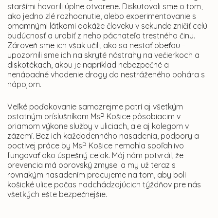
staršími hovorili úplne otvorene. Diskutovali sme o tom,
ako jedno zlé rozhodnutie, alebo experimentovanie s
omamnými látkami dokáže človeku v sekunde zničiť celú
budúcnosť a urobiť z neho páchateľa trestného činu.
Zároveň sme ich však učili, ako sa nestať obeťou –
upozornili sme ich na skryté nástrahy na večierkoch a
diskotékach, akou je napríklad nebezpečné a
nenápadné vhodenie drogy do nestráženého pohára s
nápojom.
Veľké poďakovanie samozrejme patrí aj všetkým
ostatným príslušníkom MsP Košice pôsobiacim v
priamom výkone služby v uliciach, ale aj kolegom v
zázemí. Bez ich každodenného nasadenia, podpory a
poctivej práce by MsP Košice nemohla spoľahlivo
fungovať ako úspešný celok. Máj nám potvrdil, že
prevencia má obrovský zmysel a my už teraz s
rovnakým nasadením pracujeme na tom, aby boli
košické ulice počas nadchádzajúcich týždňov pre nás
všetkých ešte bezpečnejšie.