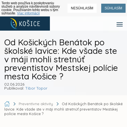
Tento web používa k poskytovaniu
služieb a analýze návštevnosti súbory
NESÚHLASÍM
SÚHLASÍM
cookie. Používaním tohto webu s tým
súhlasíte.
Viac informácií
Od Košických Benátok po
školské lavice: Kde všade ste
v máji mohli stretnúť
preventistov Mestskej polície
mesta Košice ?
02.06.2026
Publikoval:
Tibor Topor
Preventívne aktivity
Od Košických Benátok po školské
lavice: Kde všade ste v máji mohli stretnúť preventistov Mestskej
polície mesta Košice ?