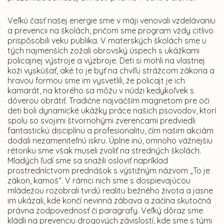
Veľkú časť našej energie sme v máji venovali vzdelávaniu
a prevencii na školách, pričom sme program vždy citlivo
prispôsobili veku publika. V materských školách sme u
tých najmenších zožali obrovský úspech s ukážkami
policajnej výstroje a výzbroje. Deti si mohli na vlastnej
koži vyskúšať, aké to je byť na chvíľu strážcom zákona a
hravou formou sme im vysvetlili, že policajt je ich
kamarát, na ktorého sa môžu v núdzi kedykoľvek s
dôverou obrátiť. Tradične najväčším magnetom pre oči
deti boli dynamické ukážky práce našich psovodov, ktorí
spolu so svojimi štvornohými zverencami predviedli
fantastickú disciplínu a profesionalitu, čím našim akciám
dodali nezameniteľnú iskru. Úplne inú, omnoho vážnejšiu
rétoriku sme však museli zvoliť na stredných školách.
Mladých ľudí sme sa snažili osloviť napríklad
prostredníctvom prednášok s výstižným názvom „To je
zákon, kamoš“. V rámci nich sme s dospievajúcou
mládežou rozobrali tvrdú realitu bežného života a jasne
im ukázali, kde končí nevinná zábava a začína skutočná
právna zodpovednosť či paragrafy. Veľký dôraz sme
kládli na prevenciu drogových závislostí, kde sme s tými