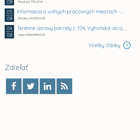
08
Mestská POLÍCIA
Informácia o voľných pracovných miestach -...
05
08
Slávka UHRÍKOVÁ
Terénne úpravy parcely č. 104, Vyhoňská ulica,...
04
08
Iveta KRAMÁROVÁ
Všetky články
Zdieľať