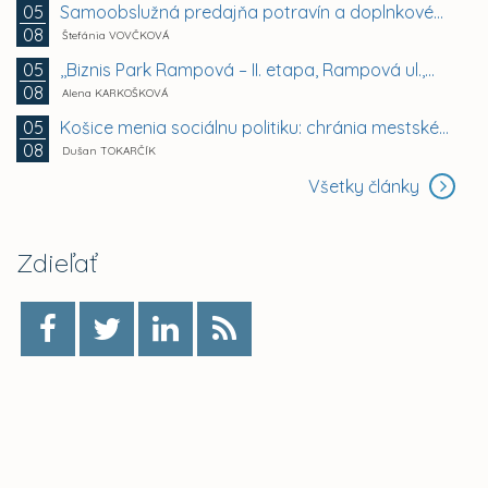
Samoobslužná predajňa potravín a doplnkového tovaru
05
08
Štefánia VOVČKOVÁ
,,Biznis Park Rampová – II. etapa, Rampová ul.,...
05
08
Alena KARKOŠKOVÁ
Košice menia sociálnu politiku: chránia mestské byty...
05
08
Dušan TOKARČÍK
Všetky články
Zdieľať