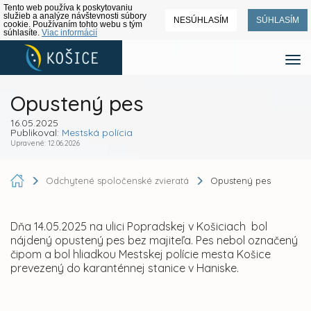
Tento web používa k poskytovaniu
služieb a analýze návštevnosti súbory
NESÚHLASÍM
SÚHLASÍM
cookie. Používaním tohto webu s tým
súhlasíte.
Viac informácií
Opustený pes
16.05.2025
Publikoval:
Mestská polícia
Upravené: 12.06.2026
Odchytené spoločenské zvieratá
Opustený pes
Dňa 14.05.2025 na ulici Popradskej v Košiciach bol
nájdený opustený pes bez majiteľa. Pes nebol označený
čipom a bol hliadkou Mestskej polície mesta Košice
prevezený do karanténnej stanice v Haniske.