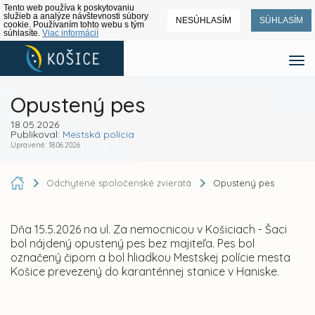
Tento web používa k poskytovaniu
služieb a analýze návštevnosti súbory
NESÚHLASÍM
SÚHLASÍM
cookie. Používaním tohto webu s tým
súhlasíte.
Viac informácií
Opustený pes
18.05.2026
Publikoval:
Mestská polícia
Upravené: 18.06.2026
Odchytené spoločenské zvieratá
Opustený pes
Dňa 15.5.2026 na ul. Za nemocnicou v Košiciach - Šaci
bol nájdený opustený pes bez majiteľa. Pes bol
označený čipom a bol hliadkou Mestskej polície mesta
Košice prevezený do karanténnej stanice v Haniske.