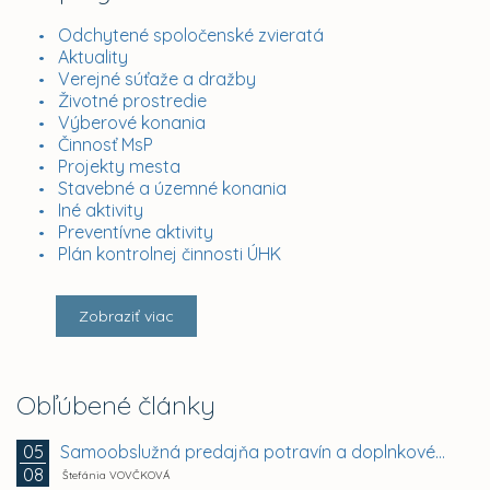
Odchytené spoločenské zvieratá
Aktuality
Verejné súťaže a dražby
Životné prostredie
Výberové konania
Činnosť MsP
Projekty mesta
Stavebné a územné konania
Iné aktivity
Preventívne aktivity
Plán kontrolnej činnosti ÚHK
Zobraziť viac
Obľúbené články
Samoobslužná predajňa potravín a doplnkového tovaru
05
08
Štefánia VOVČKOVÁ