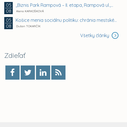
,,Biznis Park Rampová – II. etapa, Rampová ul.,...
05
08
Alena KARKOŠKOVÁ
Košice menia sociálnu politiku: chránia mestské byty...
05
08
Dušan TOKARČÍK
Všetky články
Zdieľať