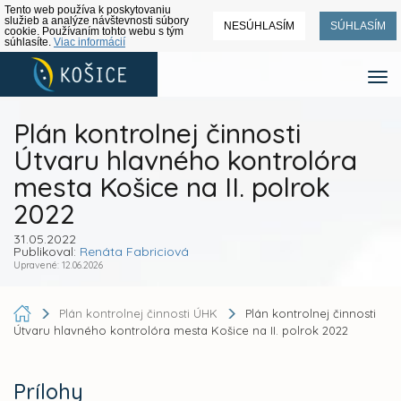
Tento web používa k poskytovaniu
služieb a analýze návštevnosti súbory
NESÚHLASÍM
SÚHLASÍM
cookie. Používaním tohto webu s tým
súhlasíte.
Viac informácií
Plán kontrolnej činnosti
Útvaru hlavného kontrolóra
mesta Košice na II. polrok
2022
31.05.2022
Publikoval:
Renáta Fabriciová
Upravené: 12.06.2026
Plán kontrolnej činnosti ÚHK
Plán kontrolnej činnosti
Útvaru hlavného kontrolóra mesta Košice na II. polrok 2022
Prílohy