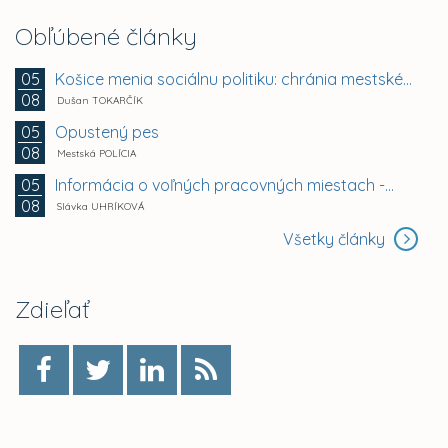
Obľúbené články
Košice menia sociálnu politiku: chránia mestské byty...
05
08
Dušan TOKARČÍK
Opustený pes
05
08
Mestská POLÍCIA
Informácia o voľných pracovných miestach -...
05
08
Slávka UHRÍKOVÁ
Všetky články
Zdieľať