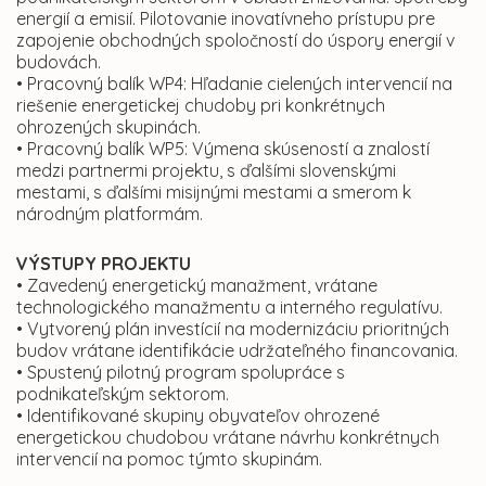
energií a emisií. Pilotovanie inovatívneho prístupu pre
zapojenie obchodných spoločností do úspory energií v
budovách.
• Pracovný balík WP4: Hľadanie cielených intervencií na
riešenie energetickej chudoby pri konkrétnych
ohrozených skupinách.
• Pracovný balík WP5: Výmena skúseností a znalostí
medzi partnermi projektu, s ďalšími slovenskými
mestami, s ďalšími misijnými mestami a smerom k
národným platformám.
VÝSTUPY PROJEKTU
• Zavedený energetický manažment, vrátane
technologického manažmentu a interného regulatívu.
• Vytvorený plán investícií na modernizáciu prioritných
budov vrátane identifikácie udržateľného financovania.
• Spustený pilotný program spolupráce s
podnikateľským sektorom.
• Identifikované skupiny obyvateľov ohrozené
energetickou chudobou vrátane návrhu konkrétnych
intervencií na pomoc týmto skupinám.