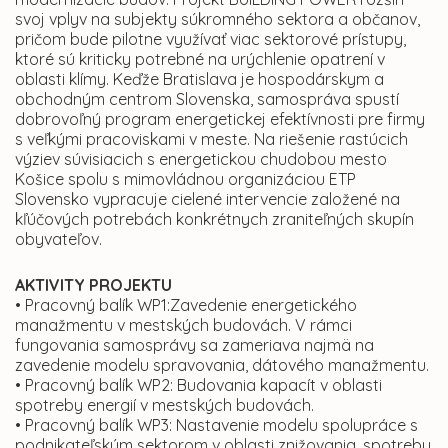
svoj vplyv na subjekty súkromného sektora a občanov,
pričom bude pilotne využívať viac sektorové prístupy,
ktoré sú kriticky potrebné na urýchlenie opatrení v
oblasti klímy. Keďže Bratislava je hospodárskym a
obchodným centrom Slovenska, samospráva spustí
dobrovoľný program energetickej efektívnosti pre firmy
s veľkými pracoviskami v meste. Na riešenie rastúcich
výziev súvisiacich s energetickou chudobou mesto
Košice spolu s mimovládnou organizáciou ETP
Slovensko vypracuje cielené intervencie založené na
kľúčových potrebách konkrétnych zraniteľných skupín
obyvateľov.
AKTIVITY PROJEKTU
• Pracovný balík WP1:Zavedenie energetického
manažmentu v mestských budovách. V rámci
fungovania samosprávy sa zameriava najmä na
zavedenie modelu spravovania, dátového manažmentu.
• Pracovný balík WP2: Budovania kapacít v oblasti
spotreby energií v mestských budovách.
• Pracovný balík WP3: Nastavenie modelu spolupráce s
podnikateľským sektorom v oblasti znižovania. spotreby