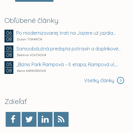
Obľúbené články
Po modernizovanej trati na Jazere už jazdia...
06
08
Dušan TOKARČÍK
Samoobslužná predajňa potravín a doplnkového tovaru
05
08
Štefánia VOVČKOVÁ
,,Biznis Park Rampová – II. etapa, Rampová ul.,...
05
08
Alena KARKOŠKOVÁ
Všetky články
Zdieľať