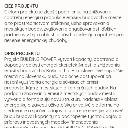
CIEĽ PROJEKTU
Cieľom projektu je zlepšiť podmienky na znižovanie
spotreby energií a produkcie emisií v budovách v meste
a to prostredníctvom efektívnejšieho spravovania
mestských budov, zvyšovania angažovanosti ďalších
partnerov v tejto oblasti a návrhu cielených opatrení pre
riešenie energetickej chudoby.
OPIS PROJEKTU
Projekt BUILDING POWER vytvorí kapacity, opatrenia a
dopady v oblasti energetickej efektívnosti a znižovania
emisií v budovách v Košiciach a Bratislave. Dve najväčšie
mestá na Slovensku budú spoločne postupovať pri
riešení využívania energie a súvisiacich emisií
predovšetkým z mestských a komerčných budov. Na
podporu znižovania emisií z mestských budov mestá
vytvoria a formalizujú novú štruktúru riadenia v oblasti
energetiky a zavedú užívateľsky prívetivú platformu na
sledovanie a správu údajov o spotrebe energie. Zároveň
budú budovať kapacity na pochopenie týchto údajov a
prípravu inovatívnych modelov financovania
modernizácie budov. Projekt BUILDING POWER rozšíri