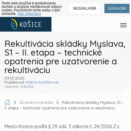
Tento web používa k poskytovaniu
služieb a analýze návštevnosti súbory
NESÚHLASÍM
SÚHLASÍM
cookie. Používaním tohto webu s tým
súhlasíte.
Viac informácií
Rekultivácia skládky Myslava,
S1 – II. etapa – technické
opatrenia pre uzatvorenie a
rekultiváciu
09.07.2025
Publikoval:
Mária Kottferová
Upravené: 12.06.2026
Životné prostredie
Rekultivácia skládky Myslava, S1 –
II. etapa – technické opatrenia pre uzatvorenie a rekultiváciu
Mesto Košice podľa § 29 ods. 3 zákona č. 24/2006 Z.z.