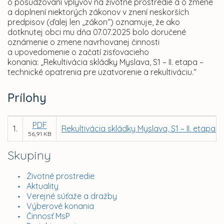
o posudzovaní vplyvov na životné prostredie a o zmene
a doplnení niektorých zákonov v znení neskorších
predpisov (ďalej len „zákon“) oznamuje, že ako
dotknutej obci mu dňa 07.07.2025 bolo doručené
oznámenie o zmene navrhovanej činnosti
a upovedomenie o začatí zisťovacieho
konania: „Rekultivácia skládky Myslava, S1 – II. etapa –
technické opatrenia pre uzatvorenie a rekultiváciu.“
Prílohy
PDF
1.
Rekultivácia skládky Myslava, S1 – II. etapa 
56,91 KB
Skupiny
Životné prostredie
Aktuality
Verejné súťaže a dražby
Výberové konania
Činnosť MsP