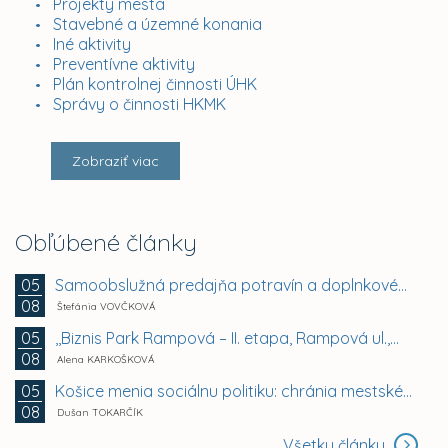
Projekty mesta
Stavebné a územné konania
Iné aktivity
Preventívne aktivity
Plán kontrolnej činnosti ÚHK
Správy o činnosti HKMK
Zobraziť viac
Obľúbené články
Samoobslužná predajňa potravín a doplnkového tovaru
05
08
Štefánia VOVČKOVÁ
,,Biznis Park Rampová – II. etapa, Rampová ul.,...
05
08
Alena KARKOŠKOVÁ
Košice menia sociálnu politiku: chránia mestské byty...
05
08
Dušan TOKARČÍK
Všetky články