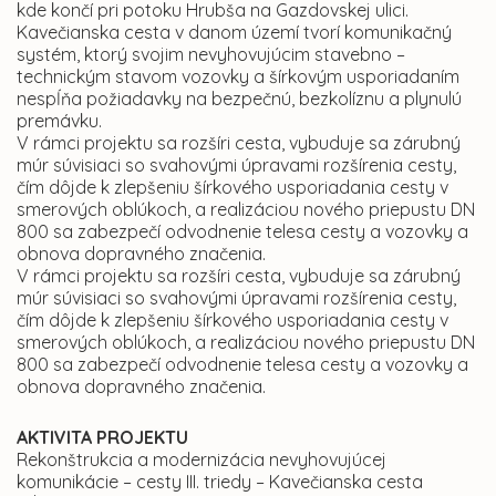
kde končí pri potoku Hrubša na Gazdovskej ulici.
Kavečianska cesta v danom území tvorí komunikačný
systém, ktorý svojim nevyhovujúcim stavebno –
technickým stavom vozovky a šírkovým usporiadaním
nespĺňa požiadavky na bezpečnú, bezkolíznu a plynulú
premávku.
V rámci projektu sa rozšíri cesta, vybuduje sa zárubný
múr súvisiaci so svahovými úpravami rozšírenia cesty,
čím dôjde k zlepšeniu šírkového usporiadania cesty v
smerových oblúkoch, a realizáciou nového priepustu DN
800 sa zabezpečí odvodnenie telesa cesty a vozovky a
obnova dopravného značenia.
V rámci projektu sa rozšíri cesta, vybuduje sa zárubný
múr súvisiaci so svahovými úpravami rozšírenia cesty,
čím dôjde k zlepšeniu šírkového usporiadania cesty v
smerových oblúkoch, a realizáciou nového priepustu DN
800 sa zabezpečí odvodnenie telesa cesty a vozovky a
obnova dopravného značenia.
AKTIVITA PROJEKTU
Rekonštrukcia a modernizácia nevyhovujúcej
komunikácie – cesty III. triedy – Kavečianska cesta