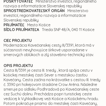
POSKYTOVATEĽ
Ministerstvo investícií, regionálneho
rozvoja a informatizácie Slovenskej republiky
SPROSTREDKOVATEĽSKÝ ORGÁN
Ministerstvo
investícií, regionálneho rozvoja a informatizácie
Slovenskej republiky
PRIJÍMATEĽ
Mesto Košice
SÍDLO PRIJÍMATEĽA
Trieda SNP 48/A, 040 11 Košice
CIEĽ PROJEKTU
Modernizácia Kavečianskej cesty III/3391, ktorá má v
súčasnosti nevyhovujúce šírkové usporiadanie v
smerových oblúkoch a zlý stavebno-technický stav.
OPIS PROJEKTU
Cesta III/3391 je cesta III. triedy , ktorá spája cestu v
košickej mestskej časti Sever s mestskou časťou
Kavečany. Cesta začína na križovatke s cestou III. triedy
č. 3390 pri hokejovom štadióne Crow Aréna. Následne
smeruje po sídlisku Podhradová po Kavečianskej ceste
cez Suchú dolinu. Prechádza popri turistickej ceste
vedúcej k Vyhliadkovej veži Košice a Košickému hradu.
Potom pokračuje priamo do mestskej časti Kavečany,