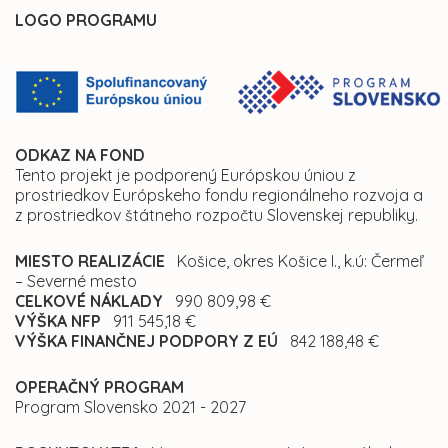
LOGO PROGRAMU
ODKAZ NA FOND
Tento projekt je podporený Európskou úniou z
prostriedkov Európskeho fondu regionálneho rozvoja a
z prostriedkov štátneho rozpočtu Slovenskej republiky.
MIESTO REALIZÁCIE
Košice, okres Košice I., k.ú: Čermeľ
– Severné mesto
CELKOVÉ NÁKLADY
990 809,98 €
VÝŠKA NFP
911 545,18 €
VÝŠKA FINANČNEJ PODPORY Z EÚ
842 188,48 €
OPERAČNÝ PROGRAM
Program Slovensko 2021 - 2027