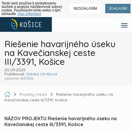
Tento web používa k poskytovaniu
služieb a analýze návštevnosti súbory
NESÚHLASÍM
SÚHLASÍM
cookie. Používaním tohto webu s tým
súhlasíte.
Viac informácií
Riešenie havarijného úseku
na Kavečianskej ceste
III/3391, Košice
05.09.2025
Publikoval:
Slávka Uhríková
Upravené: 06.07.2026
Projekty mesta
Riešenie havarijného úseku na
Kavečianskej ceste III/3391, Košice
NÁZOV PROJEKTU Riešenie havarijného úseku na
Kavečianskej ceste III/3391, Košice