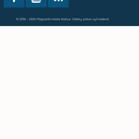
© 2016 - 2026 Magistrát mesta Košice. Všetky práva vyhradené.