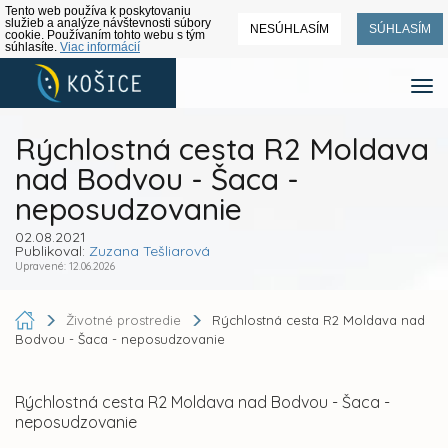
Tento web používa k poskytovaniu
služieb a analýze návštevnosti súbory
NESÚHLASÍM
SÚHLASÍM
cookie. Používaním tohto webu s tým
súhlasíte.
Viac informácií
Rýchlostná cesta R2 Moldava
nad Bodvou - Šaca -
neposudzovanie
02.08.2021
Publikoval:
Zuzana Tešliarová
Upravené: 12.06.2026
Životné prostredie
Rýchlostná cesta R2 Moldava nad
Bodvou - Šaca - neposudzovanie
Rýchlostná cesta R2 Moldava nad Bodvou - Šaca -
neposudzovanie