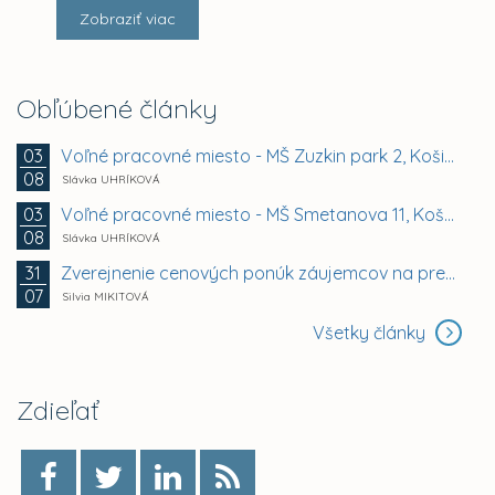
Zobraziť viac
Obľúbené články
Voľné pracovné miesto - MŠ Zuzkin park 2, Košice -...
03
08
Slávka UHRÍKOVÁ
Voľné pracovné miesto - MŠ Smetanova 11, Košice -...
03
08
Slávka UHRÍKOVÁ
Zverejnenie cenových ponúk záujemcov na prenájom...
31
07
Silvia MIKITOVÁ
Všetky články
Zdieľať