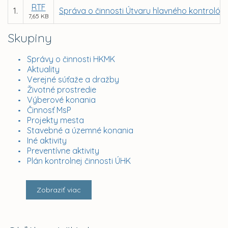
RTF
1.
Správa o činnosti Útvaru hlavného kontrolór
7,65 KB
Skupiny
Správy o činnosti HKMK
Aktuality
Verejné súťaže a dražby
Životné prostredie
Výberové konania
Činnosť MsP
Projekty mesta
Stavebné a územné konania
Iné aktivity
Preventívne aktivity
Plán kontrolnej činnosti ÚHK
Zobraziť viac