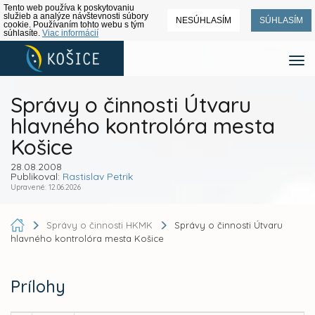
Tento web používa k poskytovaniu
služieb a analýze návštevnosti súbory
NESÚHLASÍM
SÚHLASÍM
cookie. Používaním tohto webu s tým
súhlasíte.
Viac informácií
Správy o činnosti Útvaru
hlavného kontrolóra mesta
Košice
28.08.2008
Publikoval:
Rastislav Petrik
Upravené: 12.06.2026
Správy o činnosti HKMK
Správy o činnosti Útvaru
hlavného kontrolóra mesta Košice
Prílohy