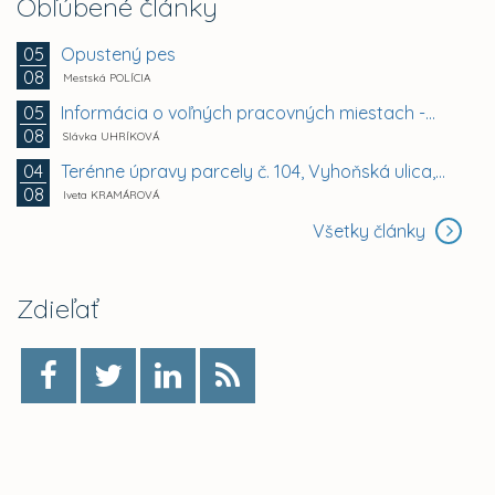
Obľúbené články
Opustený pes
05
08
Mestská POLÍCIA
Informácia o voľných pracovných miestach -...
05
08
Slávka UHRÍKOVÁ
Terénne úpravy parcely č. 104, Vyhoňská ulica,...
04
08
Iveta KRAMÁROVÁ
Všetky články
Zdieľať