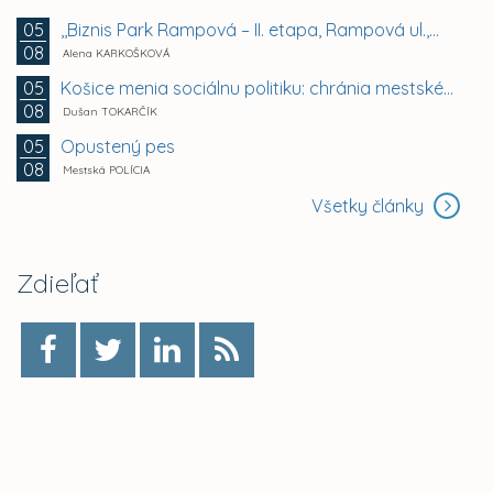
,,Biznis Park Rampová – II. etapa, Rampová ul.,...
05
08
Alena KARKOŠKOVÁ
Košice menia sociálnu politiku: chránia mestské byty...
05
08
Dušan TOKARČÍK
Opustený pes
05
08
Mestská POLÍCIA
Všetky články
Zdieľať