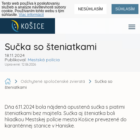
Tento web používa k poskytovaniu
služieb a analýze návštevnosti súbory
NESÚHLASÍM
SÚHLASÍM
cookie. Používaním tohto webu s tým
súhlasíte.
Viac informácií
Sučka so šteniatkami
18.11.2024
Publikoval:
Mestská polícia
Upravené: 12.06.2026
Odchytené spoločenské zvieratá
Sučka so
šteniatkami
Dňa 6.11.2024 bola nájdená opustená sučka s piatimi
šteniatkami bez majiteľa. Sučka aj šteniatka boli
hliadkou Mestskej polície mesta Košice prevezené do
karanténnej stanice v Haniske.