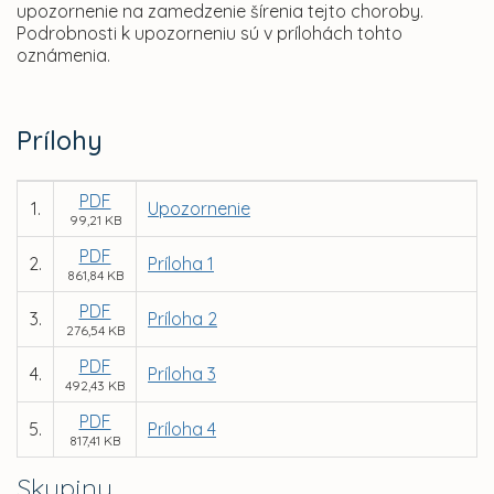
upozornenie na zamedzenie šírenia tejto choroby.
Podrobnosti k upozorneniu sú v prílohách tohto
oznámenia.
Prílohy
PDF
1.
Upozornenie
99,21 KB
PDF
2.
Príloha 1
861,84 KB
PDF
3.
Príloha 2
276,54 KB
PDF
4.
Príloha 3
492,43 KB
PDF
5.
Príloha 4
817,41 KB
Skupiny