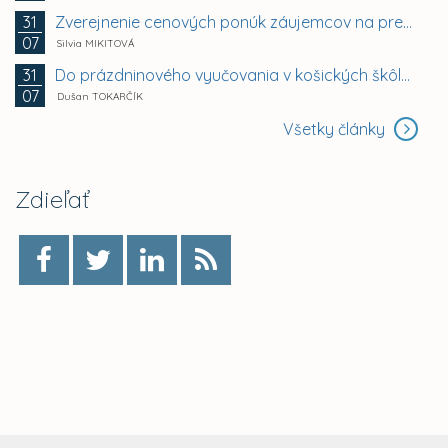
Zverejnenie cenových ponúk záujemcov na prenájom...
31
07
Silvia MIKITOVÁ
Do prázdninového vyučovania v košických škôlkach sa...
31
07
Dušan TOKARČÍK
Všetky články
Zdieľať