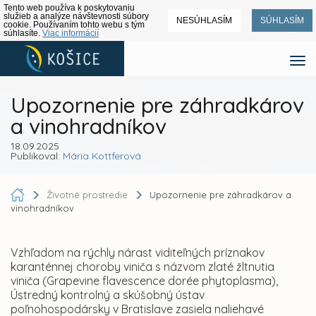
Tento web používa k poskytovaniu
služieb a analýze návštevnosti súbory
NESÚHLASÍM
SÚHLASÍM
cookie. Používaním tohto webu s tým
súhlasíte.
Viac informácií
Upozornenie pre záhradkárov
a vinohradníkov
18.09.2025
Publikoval:
Mária Kottferová
Životné prostredie
Upozornenie pre záhradkárov a
vinohradníkov
Vzhľadom na rýchly nárast viditeľných príznakov
karanténnej choroby viniča s názvom zlaté žltnutia
viniča (Grapevine flavescence dorée phytoplasma),
Ústredný kontrolný a skúšobný ústav
poľnohospodársky v Bratislave zasiela naliehavé