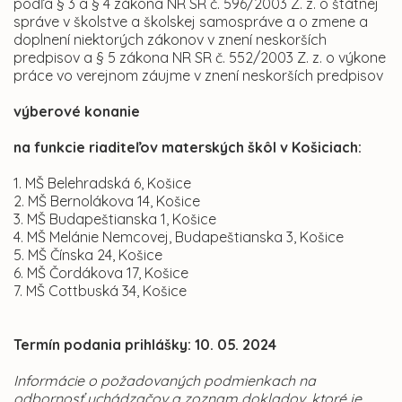
podľa § 3 a § 4 zákona NR SR č. 596/2003 Z. z. o štátnej
správe v školstve a školskej samospráve a o zmene a
doplnení niektorých zákonov v znení neskorších
predpisov a § 5 zákona NR SR č. 552/2003 Z. z. o výkone
práce vo verejnom záujme v znení neskorších predpisov
výberové konanie
na funkcie riaditeľov materských škôl v Košiciach:
1. MŠ Belehradská 6, Košice
2. MŠ Bernolákova 14, Košice
3. MŠ Budapeštianska 1, Košice
4. MŠ Melánie Nemcovej, Budapeštianska 3, Košice
5. MŠ Čínska 24, Košice
6. MŠ Čordákova 17, Košice
7. MŠ Cottbuská 34, Košice
Termín podania prihlášky: 10. 05. 2024
Informácie o požadovaných podmienkach na
odbornosť uchádzačov a zoznam dokladov, ktoré je