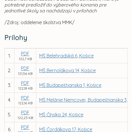
potrebné predložiť do výberového konania pre
jednotlivé školy sa nachádzajú v prílohách
/Zdroj: oddelenie školstva MMK/
Prílohy
PDF
1.
MŠ Belehradská 6, Košice
122,7 KB
PDF
2.
MŠ Bernolákova 14, Košice
121,56 KB
PDF
3.
MŠ Budapeštianska 1, Košice
122,18 KB
PDF
4.
MŠ Melánie Nemcovej, Budapeštianska 3, K
122,16 KB
PDF
5.
MŠ Čínska 24, Košice
122,23 KB
PDF
6.
MŠ Čordákova 17, Košice