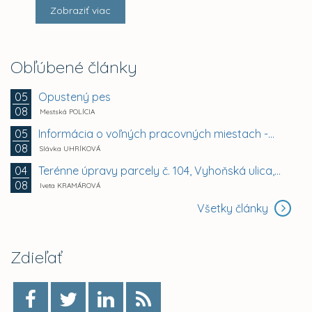
Zobraziť viac
Obľúbené články
Opustený pes
05
08
Mestská POLÍCIA
Informácia o voľných pracovných miestach -...
05
08
Slávka UHRÍKOVÁ
Terénne úpravy parcely č. 104, Vyhoňská ulica,...
04
08
Iveta KRAMÁROVÁ
Všetky články
Zdieľať