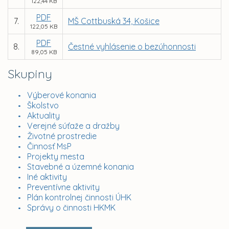
122,44 KB
PDF
7.
MŠ Cottbuská 34, Košice
122,05 KB
PDF
8.
Čestné vyhlásenie o bezúhonnosti
89,05 KB
Skupiny
Výberové konania
Školstvo
Aktuality
Verejné súťaže a dražby
Životné prostredie
Činnosť MsP
Projekty mesta
Stavebné a územné konania
Iné aktivity
Preventívne aktivity
Plán kontrolnej činnosti ÚHK
Správy o činnosti HKMK