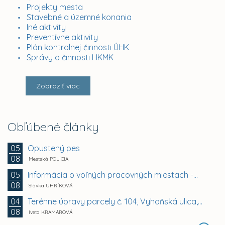
Projekty mesta
Stavebné a územné konania
Iné aktivity
Preventívne aktivity
Plán kontrolnej činnosti ÚHK
Správy o činnosti HKMK
Zobraziť viac
Obľúbené články
Opustený pes
05
08
Mestská POLÍCIA
Informácia o voľných pracovných miestach -...
05
08
Slávka UHRÍKOVÁ
Terénne úpravy parcely č. 104, Vyhoňská ulica,...
04
08
Iveta KRAMÁROVÁ