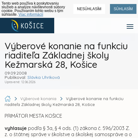
Tento web používa k poskytovaniu
služieb a analýze návštevnosti súbory
NESÚHLASÍM
SÚHLASÍM
cookie. Používaním tohto webu s tým
súhlasíte.
Viac informácií
Výberové konanie na funkciu
riaditeľa Základnej školy
Kežmarská 28, Košice
09.09.2008
Publikoval:
Slávka Uhríková
Upravené: 12.06.2026
Výberové konania
Výberové konanie na funkciu
riaditeľa Základnej školy Kežmarská 28, Košice
PRIMÁTOR MESTA KOŠICE
vyhlasuje
podľa § 3a, § 4 ods. (1) zákona č. 596/2003 Z.
z. o štátnej správe v školstve a školskej samospráve a o