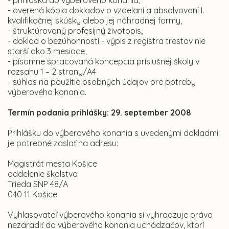
- prihláška do výberového konania,
- overená kópia dokladov o vzdelaní a absolvovaní I.
kvalifikačnej skúšky alebo jej náhradnej formy,
- štruktúrovaný profesijný životopis,
- doklad o bezúhonnosti - výpis z registra trestov nie
starší ako 3 mesiace,
- písomne spracovaná koncepcia príslušnej školy v
rozsahu 1 – 2 strany/A4
- súhlas na použitie osobných údajov pre potreby
výberového konania.
Termín podania prihlášky: 29. september 2008
Prihlášku do výberového konania s uvedenými dokladmi
je potrebné zaslať na adresu:
Magistrát mesta Košice
oddelenie školstva
Trieda SNP 48/A
040 11 Košice
Vyhlasovateľ výberového konania si vyhradzuje právo
nezaradiť do výberového konania uchádzačov, ktorí