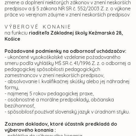
zmene a doplnení niektorých zákonov v znení neskorších
predpisov a § 5 zákona NR SR č. 552/2003 Z. z. o výkone
práce vo verejnom záujme v znení neskorších predpisov
V Ý B E R O V É K O N A N I E
na funkciu
riaditeľa Základnej školy Kežmarská 28,
Košice
Požadované podmienky na odbornosť uchádzačov:
- ukončené vysokoškolské vzdelanie požadovaného
smeru podľa vyhlášky MŠ SR č. 41/1996 Z. z. o odbornej a
pedagogickej spôsobilosti pedagogických
zamestnancov v znení neskorších predpisov,
- absolvovanie I. kvalifikačnej skúšky alebo jej náhradnej
formy,
- najmenej 5 rokov pedagogickej praxe,
- osobnostné a morálne predpoklady, občianska
bezúhonnosť,
- spôsobilosť používať slovenský jazyk v úradnom styku.
Zoznam dokladov, ktoré účastník predkladá do
výberového konania :