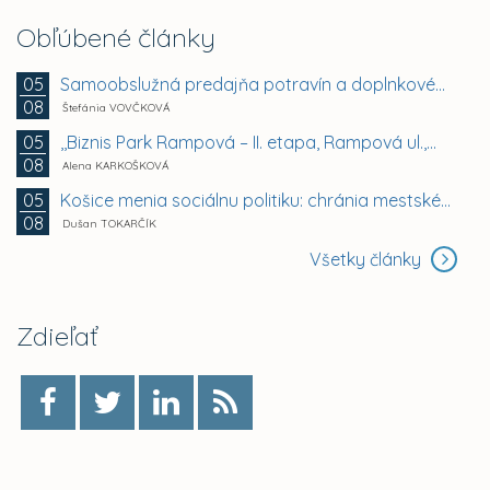
Obľúbené články
Samoobslužná predajňa potravín a doplnkového tovaru
05
08
Štefánia VOVČKOVÁ
,,Biznis Park Rampová – II. etapa, Rampová ul.,...
05
08
Alena KARKOŠKOVÁ
Košice menia sociálnu politiku: chránia mestské byty...
05
08
Dušan TOKARČÍK
Všetky články
Zdieľať