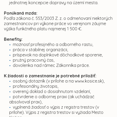
jednotnej koncepcie dopravy na území mesta.
Ponúkaná mzda:
Podľa zákona č. 553/2003 Z. z. o odmeňovaní niektorých
zamestnancov pri výkone práce vo verejnom záujme
výška funkčného platu najmenej 1 500 €.
Benefity:
možnosť profesijného a odborného rastu,
práca v stabilnej organizácii,
príspevok na doplnkové dôchodkové sporenie,
pružný pracovný čas,
dovolenka nad rámec Zákonníka práce.
K žiadosti o zamestnanie je potrebné priložiť:
osobný dotazník (v prílohe a na www.kosice.sk),
profesionálny životopis,
overený doklad o dosiahnutom vzdelaní,
potvrdenie o odbornej praxi (ak uchádzač
absolvoval prax),
vyplnená žiadosť o výpis z registra trestov (v
prílohe). Výpis z registra trestov si vyžiada Mesto