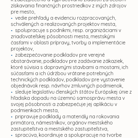
získavania finančných prostriedkov z iných zdrojov
pre mesto,
vedie prehľady a evidenciu rozpracovaných,
schválených a realizovaných projektov mesta,
spolupracuje s podnikmi, resp. organizáciami v
zriaďovateľskej pôsobnosti mesta, mestskými
časťami v oblasti prípravy, tvorby a implementácie
projektov,
zabezpečovanie podkladov pre verejné
obstarávanie, podkladov pre zadávanie zákaziek,
ktoré súvisia s dopravnými stavbami a mostami, ich
súčasťami a ich údržbou vrátane potrebných
technických podkladov, podkladov pre vystavenie
objednávok resp. návrhov zmluvných podmienok,
sleduje legislatívu členských štátov Európskej únie z
hľadiska dopadu na územnú samosprávu mesta v
svojej pôsobnosti a zabezpečuje jej aplikáciu v
podmienkach mesta,
pripravuje podklady a materiály na rokovania
primátora, námestníkov, orgánov mestského
zastupiteľstva a mestského zastupiteľstva,
spracúva, koordinuje a spolupracuje na tvorbe