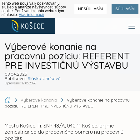
Tento web používa k poskytovaniu
služieb a analýze návštevnosti súbory
NESÚHLASÍM
SÚHLASÍM
cookie. Používaním tohto webu s tým
súhlasíte.
Viac informácií
Výberové konanie na
pracovnú pozíciu: REFERENT
PRE INVESTIČNÚ VÝSTAVBU
09.04.2025
Publikoval:
Slávka Uhríková
Upravené: 12.06.2026
Výberové konania
Výberové konanie na pracovnú
pozíciu: REFERENT PRE INVESTIČNÚ VÝSTAVBU
Mesto Košice, Tr. SNP 48/A, 040 11 Košice, príjme
zamestnanca do pracovného pomeru na pracovnú
pozíciu: