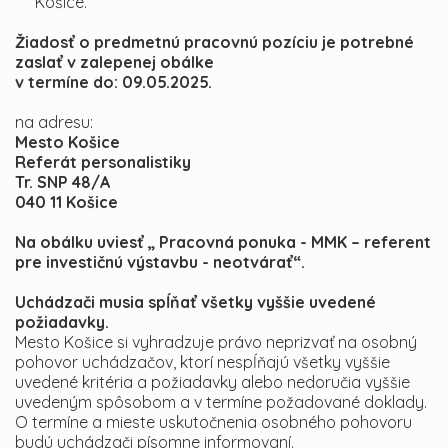
Košice.
Žiadosť o predmetnú pracovnú pozíciu je potrebné
zaslať v zalepenej obálke
v termíne do: 09.05.2025.
na adresu:
Mesto Košice
Referát personalistiky
Tr. SNP 48/A
040 11 Košice
Na obálku uviesť „ Pracovná ponuka - MMK – referent
pre investičnú výstavbu - neotvárať“.
Uchádzači musia spĺňať všetky vyššie uvedené
požiadavky.
Mesto Košice si vyhradzuje právo neprizvať na osobný
pohovor uchádzačov, ktorí nespĺňajú všetky vyššie
uvedené kritéria a požiadavky alebo nedoručia vyššie
uvedeným spôsobom a v termíne požadované doklady.
O termíne a mieste uskutočnenia osobného pohovoru
budú uchádzači písomne informovaní.