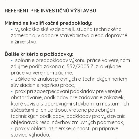
REFERENT PRE INVESTIČNÚ VÝSTAVBU
Minimálne kvalifikačné predpoklady:
vysokoškolské vzdelanie II. stupňa technického
zamerania, v odbore stavebníctvo alebo dopravné
inžinierstvo.
Ďalšie kritéria a požiadavky:
spĺňanie predpokladov výkonu práce vo verejnom
záujme podľa zákona č. 552/2003 Z. z. o výkone
práce vo verejnom záujme,
základná znalosť právnych a technických noriem
súvisiacich s náplňou práce,
prax pri zabezpečovaní podkladov pre verejné
obstarávanie, podkladov pre zadávanie zákaziek,
ktoré súvisia s dopravnými stavbami a mostami, ich
súčasťami a ich údržbou, vrátane potrebných
technických podkladov, podkladov pre vystavenie
objednávok resp. návrhov zmluvných podmienok,
prax v oblasti inžinierskej činnosti pri príprave
stavieb výhodou,