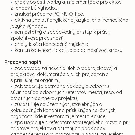
prax v oblasti tvorby a implementácie projektov
z fondov EÚ výhodou,
znalosť práce na PC, MS Office,
aktívna znalosť anglického jazyka, príp. nemeckého
jazyka výhodou,
samostatný a zodpovedný prístup k práci,
spoľahlivosť, precíznosť,
analytické a koncepčné myslenie,
komunikatívnosť, flexibilita a odolnosť voči stresu.
Pracovná náplň
zodpovedá za riešenie úloh predprojektovej a
projektovej dokumentácie a ich prejednanie
s príslušnými orgánmi,
zabezpečuje potrebné doklady a odbornú
súčinnosť od odborných referátov mesta, resp. od
ostatných partnerov projektu,
zúčastňuje sa územných, stavebných a
kolaudačných konaní na príslušných správnych
orgánoch, kde investorom je mesto Košice,
spolupracuje s referátom strategického rozvoja pri
príprave projektov a ostatných podkladov
k zabezpečeniu a vypracovaniu žiadostí za účelom