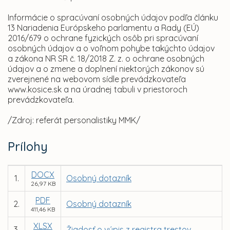
Informácie o spracúvaní osobných údajov podľa článku
13 Nariadenia Európskeho parlamentu a Rady (EÚ)
2016/679 o ochrane fyzických osôb pri spracúvaní
osobných údajov a o voľnom pohybe takýchto údajov
a zákona NR SR č. 18/2018 Z. z. o ochrane osobných
údajov a o zmene a doplnení niektorých zákonov sú
zverejnené na webovom sídle prevádzkovateľa
www.kosice.sk a na úradnej tabuli v priestoroch
prevádzkovateľa.
/Zdroj: referát personalistiky MMK/
Prílohy
DOCX
1.
Osobný dotazník
26,97 KB
PDF
2.
Osobný dotazník
411,46 KB
XLSX
3.
Žiadosť o výpis z registra trestov