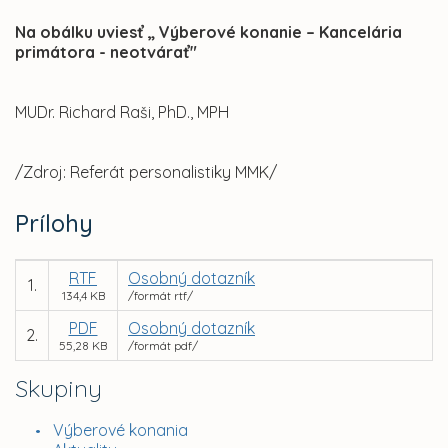
Na obálku uviesť „ Výberové konanie – Kancelária
primátora - neotvárať"
MUDr. Richard Raši, PhD., MPH
/Zdroj: Referát personalistiky MMK/
Prílohy
RTF
Osobný dotazník
1.
134,4 KB
/formát rtf/
PDF
Osobný dotazník
2.
55,28 KB
/formát pdf/
Skupiny
Výberové konania