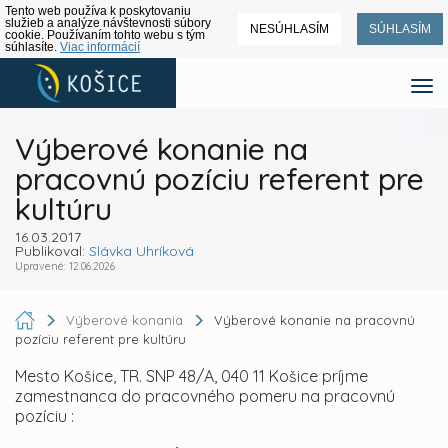
Tento web používa k poskytovaniu
služieb a analýze návštevnosti súbory
NESÚHLASÍM
SÚHLASÍM
cookie. Používaním tohto webu s tým
súhlasíte.
Viac informácií
Výberové konanie na
pracovnú pozíciu referent pre
kultúru
16.03.2017
Publikoval:
Slávka Uhríková
Upravené: 12.06.2026
Výberové konania
Výberové konanie na pracovnú
pozíciu referent pre kultúru
Mesto Košice, TR. SNP 48/A, 040 11 Košice príjme
zamestnanca do pracovného pomeru na pracovnú
pozíciu :