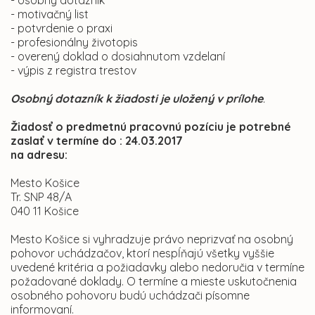
- osobný dotazník
- motivačný list
- potvrdenie o praxi
- profesionálny životopis
- overený doklad o dosiahnutom vzdelaní
- výpis z registra trestov
Osobný dotazník k žiadosti je uložený v prílohe
.
Žiadosť o predmetnú pracovnú pozíciu je potrebné
zaslať v termíne do
: 24.03.2017
na adresu:
Mesto Košice
Tr. SNP 48/A
040 11 Košice
Mesto Košice si vyhradzuje právo neprizvať na osobný
pohovor uchádzačov, ktorí nespĺňajú všetky vyššie
uvedené kritéria a požiadavky alebo nedoručia v termíne
požadované doklady. O termíne a mieste uskutočnenia
osobného pohovoru budú uchádzači písomne
informovaní.