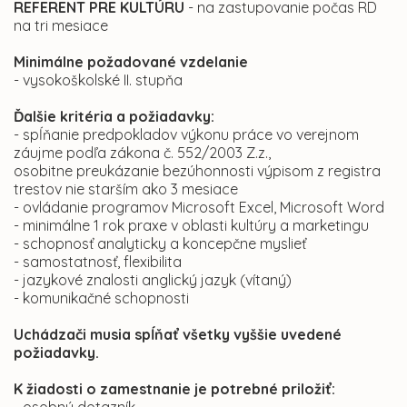
REFERENT PRE KULTÚRU
- na zastupovanie počas RD
na tri mesiace
Minimálne požadované vzdelanie
- vysokoškolské II. stupňa
Ďalšie kritéria a požiadavky:
- spĺňanie predpokladov výkonu práce vo verejnom
záujme podľa zákona č. 552/2003 Z.z.,
osobitne preukázanie bezúhonnosti výpisom z registra
trestov nie starším ako 3 mesiace
- ovládanie programov Microsoft Excel, Microsoft Word
- minimálne 1 rok praxe v oblasti kultúry a marketingu
- schopnosť analyticky a koncepčne myslieť
- samostatnosť, flexibilita
- jazykové znalosti anglický jazyk (vítaný)
- komunikačné schopnosti
Uchádzači musia spĺňať všetky vyššie uvedené
požiadavky.
K žiadosti o zamestnanie je potrebné priložiť: