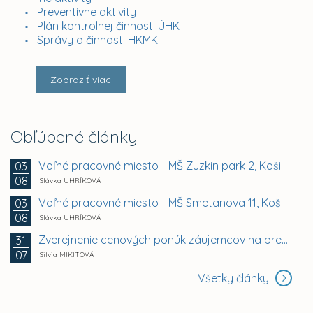
Preventívne aktivity
Plán kontrolnej činnosti ÚHK
Správy o činnosti HKMK
Zobraziť viac
Obľúbené články
Voľné pracovné miesto - MŠ Zuzkin park 2, Košice -...
03
08
Slávka UHRÍKOVÁ
Voľné pracovné miesto - MŠ Smetanova 11, Košice -...
03
08
Slávka UHRÍKOVÁ
Zverejnenie cenových ponúk záujemcov na prenájom...
31
07
Silvia MIKITOVÁ
Všetky články