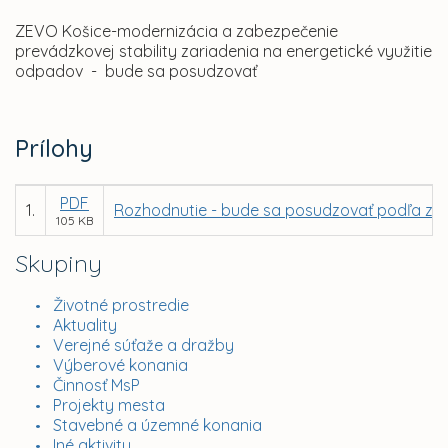
ZEVO Košice-modernizácia a zabezpečenie
prevádzkovej stability zariadenia na energetické využitie
odpadov - bude sa posudzovať
Prílohy
PDF
1.
Rozhodnutie - bude sa posudzovať podľa zá
105 KB
Skupiny
Životné prostredie
Aktuality
Verejné súťaže a dražby
Výberové konania
Činnosť MsP
Projekty mesta
Stavebné a územné konania
Iné aktivity