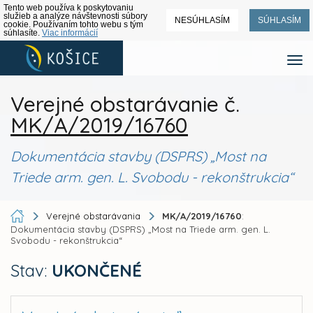
Tento web používa k poskytovaniu
služieb a analýze návštevnosti súbory
NESÚHLASÍM
SÚHLASÍM
cookie. Používaním tohto webu s tým
súhlasíte.
Viac informácií
Verejné obstarávanie č.
MK/A/2019/16760
Dokumentácia stavby (DSPRS) „Most na
Triede arm. gen. L. Svobodu - rekonštrukcia“
Verejné obstarávania
MK/A/2019/16760
:
Dokumentácia stavby (DSPRS) „Most na Triede arm. gen. L.
Svobodu - rekonštrukcia“
Stav:
UKONČENÉ