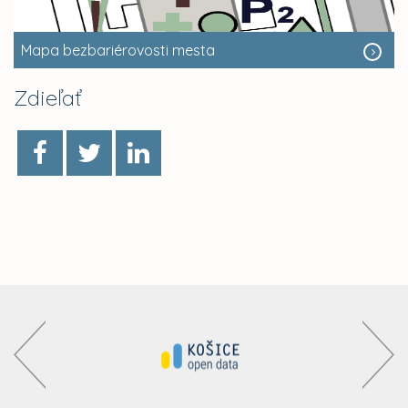
Mapa bezbariérovosti mesta
Zdieľať