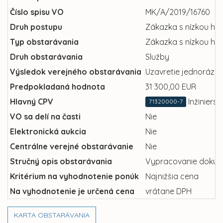
Číslo spisu VO
MK/A/2019/16760
Druh postupu
Zákazka s nízkou ho
Typ obstarávania
Zákazka s nízkou ho
Druh obstarávania
Služby
Výsledok verejného obstarávania
Uzavretie jednorázov
Predpokladaná hodnota
31 300,00 EUR
Hlavný CPV
Inžiniers
71320000-7
VO sa delí na časti
Nie
Elektronická aukcia
Nie
Centrálne verejné obstarávanie
Nie
Stručný opis obstarávania
Vypracovanie dokumen
Kritérium na vyhodnotenie ponúk
Najnižšia cena
Na vyhodnotenie je určená cena
vrátane DPH
KARTA OBSTARÁVANIA