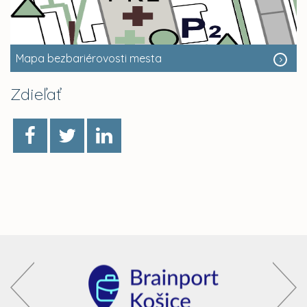
Mapa bezbariérovosti mesta
Zdieľať