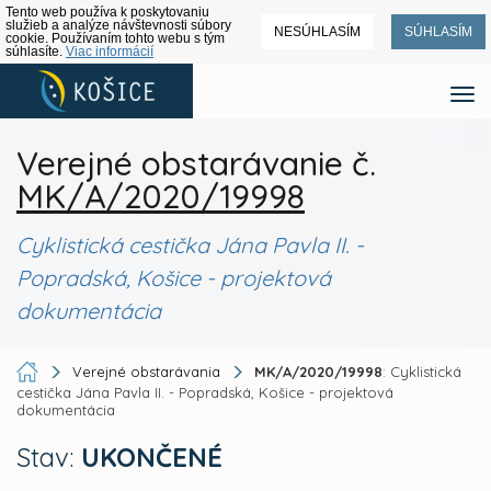
Tento web používa k poskytovaniu
služieb a analýze návštevnosti súbory
NESÚHLASÍM
SÚHLASÍM
cookie. Používaním tohto webu s tým
súhlasíte.
Viac informácií
Verejné obstarávanie č.
MK/A/2020/19998
Cyklistická cestička Jána Pavla II. -
Popradská, Košice - projektová
dokumentácia
Verejné obstarávania
MK/A/2020/19998
: Cyklistická
cestička Jána Pavla II. - Popradská, Košice - projektová
dokumentácia
Stav:
UKONČENÉ