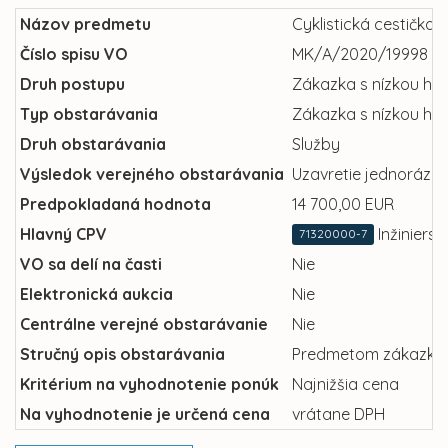
Názov predmetu
Cyklistická cestička 
Číslo spisu VO
MK/A/2020/19998
Druh postupu
Zákazka s nízkou ho
Typ obstarávania
Zákazka s nízkou ho
Druh obstarávania
Služby
Výsledok verejného obstarávania
Uzavretie jednorázov
Predpokladaná hodnota
14 700,00 EUR
Hlavný CPV
Inžiniers
71320000-7
VO sa delí na časti
Nie
Elektronická aukcia
Nie
Centrálne verejné obstarávanie
Nie
Stručný opis obstarávania
Predmetom zákazky je
Kritérium na vyhodnotenie ponúk
Najnižšia cena
Na vyhodnotenie je určená cena
vrátane DPH