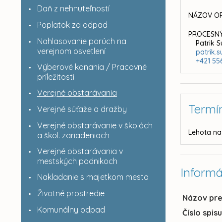
Daň z nehnuteľností
NÁZOV OR
Poplatok za odpad
PROCESNÝ
Nahlasovanie porúch na
Patrik 
verejnom osvetlení
patrik.
+421 55
Výberové konania / Pracovné
príležitosti
Verejné obstarávania
Termí
Verejné súťaže a dražby
Verejné obstarávanie v školách
Lehota na
a škol. zariadeniach
Verejné obstarávania v
mestských podnikoch
Informá
Nakladanie s majetkom mesta
Životné prostredie
Názov pr
Komunálny odpad
Číslo spis