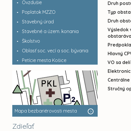
Ovzdušie
Druh post
Poplatok MZZO
Typ obsta
Druh obst
Stavebný úrad
Výsledok 
Stavebné a územ. konania
obstaráva
Školstvo
Predpokl
Oblasť soc. vecí a soc. bývania
Hlavný CP
Petície mesta Košice
VO sa delí
Elektroni
Centrálne
Stručný o
Mapa bezbariérovosti mesta
Zdieľať