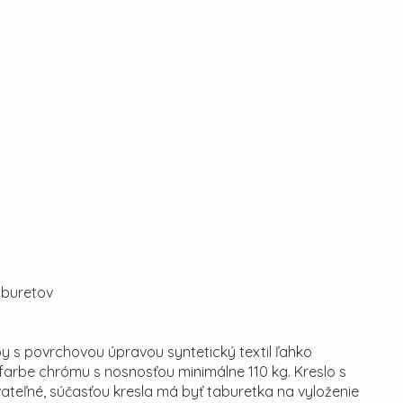
taburetov
by s povrchovou úpravou syntetický textil ľahko
farbe chrómu s nosnosťou minimálne 110 kg. Kreslo s
teľné, súčasťou kresla má byť taburetka na vyloženie