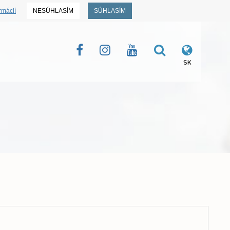
rmácií
NESÚHLASÍM
SÚHLASÍM
SK