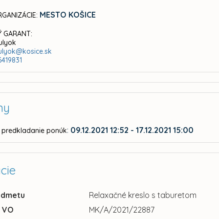
MESTO KOŠICE
GANIZÁCIE:
 GARANT:
Sulyok
sulyok@kosice.sk
6419831
ny
:
09.12.2021 12:52 - 17.12.2021 15:00
 predkladanie ponúk
cie
edmetu
Relaxačné kreslo s taburetom
u VO
MK/A/2021/22887