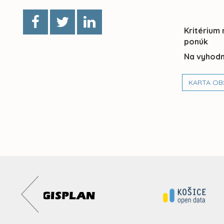
Kritérium
ponúk
Na vyhodn
KARTA OB