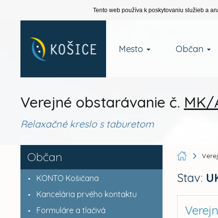
Tento web používa k poskytovaniu služieb a an
Mesto
Občan
Verejné obstarávanie č.
MK/A
Relaxačné kreslo s taburetom
Občan
Vere
Stav:
U
KONTO Košičana
Kancelária prvého kontaktu
Verej
Formuláre a tlačivá