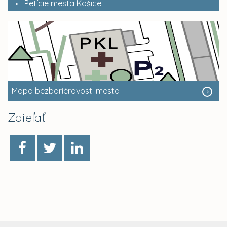
Petície mesta Košice
Mapa bezbariérovosti mesta
Zdieľať