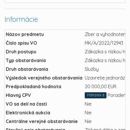
Informácie
Názov predmetu
Zber a vyhodnotenie 
Číslo spisu VO
MK/A/2022/12943
Druh postupu
Zákazka s nízkou ho
Typ obstarávania
Zákazka s nízkou ho
Druh obstarávania
Služby
Výsledok verejného obstarávania
Uzavretie jednorázov
Predpokladaná hodnota
20 000,00 EUR
Hlavný CPV
Poradensk
71311200-3
VO sa delí na časti
Nie
Elektronická aukcia
Nie
Centrálne verejné obstarávanie
Nie
Stručný opis obstarávania
Získané dáta o zapar