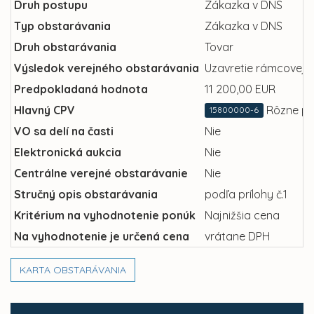
Druh postupu
Zákazka v DNS
Typ obstarávania
Zákazka v DNS
Druh obstarávania
Tovar
Výsledok verejného obstarávania
Uzavretie rámcovej 
Predpokladaná hodnota
11 200,00 EUR
Hlavný CPV
Rôzne po
15800000-6
VO sa delí na časti
Nie
Elektronická aukcia
Nie
Centrálne verejné obstarávanie
Nie
Stručný opis obstarávania
podľa prílohy č.1
Kritérium na vyhodnotenie ponúk
Najnižšia cena
Na vyhodnotenie je určená cena
vrátane DPH
KARTA OBSTARÁVANIA