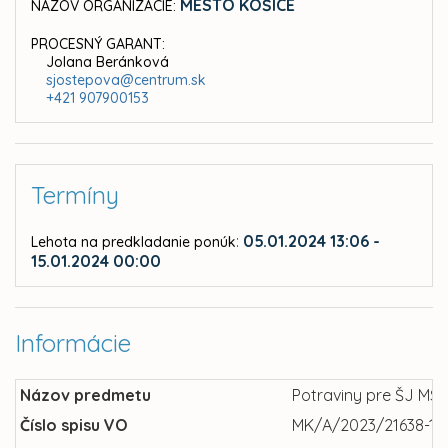
MESTO KOŠICE
NÁZOV ORGANIZÁCIE:
PROCESNÝ GARANT:
Jolana Beránková
sjostepova@centrum.sk
+421 907900153
Termíny
:
05.01.2024 13:06 -
Lehota na predkladanie ponúk
15.01.2024 00:00
Informácie
Názov predmetu
Potraviny pre ŠJ MŠ 
Číslo spisu VO
MK/A/2023/21638-14