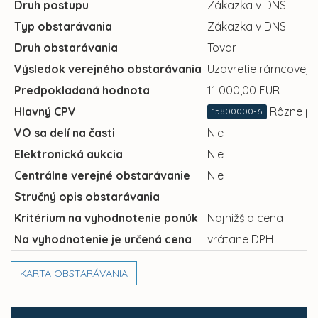
Druh postupu
Zákazka v DNS
Typ obstarávania
Zákazka v DNS
Druh obstarávania
Tovar
Výsledok verejného obstarávania
Uzavretie rámcovej 
Predpokladaná hodnota
11 000,00 EUR
Hlavný CPV
Rôzne po
15800000-6
VO sa delí na časti
Nie
Elektronická aukcia
Nie
Centrálne verejné obstarávanie
Nie
Stručný opis obstarávania
Kritérium na vyhodnotenie ponúk
Najnižšia cena
Na vyhodnotenie je určená cena
vrátane DPH
KARTA OBSTARÁVANIA