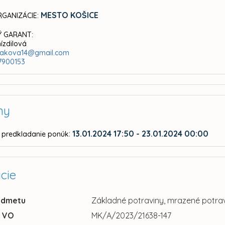
MESTO KOŠICE
GANIZÁCIE:
 GARANT:
nízdilová
olakova14@gmail.com
7900153
ny
:
13.01.2024 17:50 - 23.01.2024 00:00
 predkladanie ponúk
cie
edmetu
Základné potraviny, mrazené potrav
u VO
MK/A/2023/21638-147