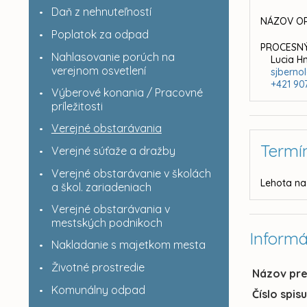
Daň z nehnuteľností
NÁZOV OR
Poplatok za odpad
PROCESNÝ
Nahlasovanie porúch na
Lucia H
verejnom osvetlení
sjbern
+421 90
Výberové konania / Pracovné
príležitosti
Verejné obstarávania
Termí
Verejné súťaže a dražby
Verejné obstarávanie v školách
Lehota na
a škol. zariadeniach
Verejné obstarávania v
mestských podnikoch
Informá
Nakladanie s majetkom mesta
Životné prostredie
Názov pr
Komunálny odpad
Číslo spis