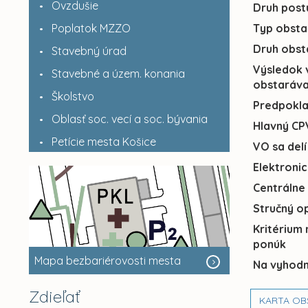
Ovzdušie
Druh post
Poplatok MZZO
Typ obsta
Druh obst
Stavebný úrad
Výsledok 
Stavebné a územ. konania
obstaráva
Školstvo
Predpokl
Oblasť soc. vecí a soc. bývania
Hlavný CP
Petície mesta Košice
VO sa delí
Elektroni
Centrálne
Stručný o
Kritérium
ponúk
Mapa bezbariérovosti mesta
Na vyhodn
Zdieľať
KARTA OB