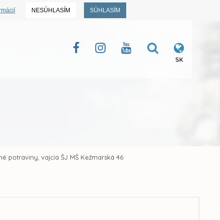
rmácií
NESÚHLASÍM
SÚHLASÍM
SK
né potraviny, vajcia ŠJ MŠ Kežmarská 46