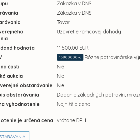
upu
Zákazka v DNS
rávania
Zákazka v DNS
arávania
Tovar
verejného
Uzavretie rámcovej dohody
nia
adaná hodnota
11 500,00 EUR
V
Rôzne potravinárske vý
15800000-6
 na časti
Nie
cká aukcia
Nie
 verejné obstarávanie
Nie
pis obstarávania
Dodanie základných potravín, mraze
 na vyhodnotenie
Najnižšia cena
otenie je určená cena
vrátane DPH
STARÁVANIA