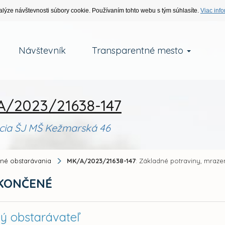
alýze návštevnosti súbory cookie. Používaním tohto webu s tým súhlasíte.
Viac info
Návštevník
Transparentné mesto
/2023/21638-147
jcia ŠJ MŠ Kežmarská 46
jné obstarávania
MK/A/2023/21638-147
: Základné potraviny, mraze
KONČENÉ
ný obstarávateľ