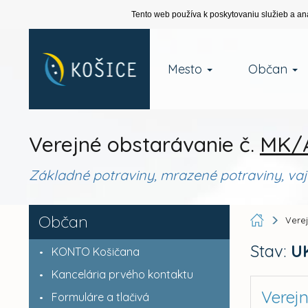
Tento web používa k poskytovaniu služieb a an
Mesto
Občan
Verejné obstarávanie č.
MK/A
Základné potraviny, mrazené potraviny, va
Občan
Vere
Stav:
U
KONTO Košičana
Kancelária prvého kontaktu
Verej
Formuláre a tlačivá