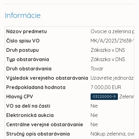
Informácie
Názov predmetu
Ovocie a zelenina pr
Číslo spisu VO
MK/A/2023/21638-18
Druh postupu
Zákazka v DNS
Typ obstarávania
Zákazka v DNS
Druh obstarávania
Tovar
Výsledok verejného obstarávania
Uzavretie jednorázov
Predpokladaná hodnota
7 000,00 EUR
Hlavný CPV
Zelenina
03220000-9
VO sa delí na časti
Nie
Elektronická aukcia
Nie
Centrálne verejné obstarávanie
Nie
Stručný opis obstarávania
Nákup zelenina, ovoci