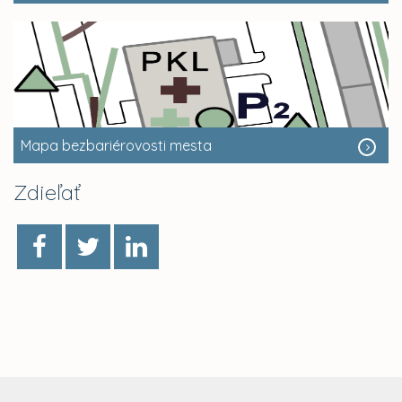
Mapa bezbariérovosti mesta
Zdieľať