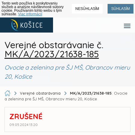
Tento web používa k poskytovaniu
služieb a analýze návštevnosti súbory
NESÚHLASÍM
SÚHLASÍM
cookie. Používaním tohto webu s tým
súhlasíte.
Viac informácií
Verejné obstarávanie č.
MK/A/2023/21638-185
Ovocie a zelenina pre ŠJ MŠ, Obrancov mieru
20, Košice
Verejné obstarávania
MK/A/2023/21638-185
: Ovocie
a zelenina pre ŠJ MŠ, Obrancov mieru 20, Košice
ZRUŠENÉ
09.05.2024 13:20