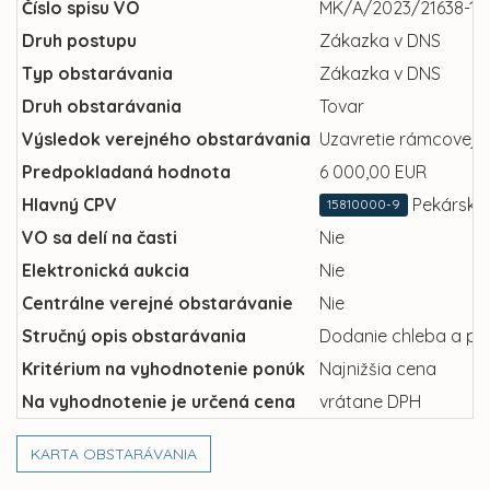
Číslo spisu VO
MK/A/2023/21638-18
Druh postupu
Zákazka v DNS
Typ obstarávania
Zákazka v DNS
Druh obstarávania
Tovar
Výsledok verejného obstarávania
Uzavretie rámcovej 
Predpokladaná hodnota
6 000,00 EUR
Hlavný CPV
Pekársky 
15810000-9
VO sa delí na časti
Nie
Elektronická aukcia
Nie
Centrálne verejné obstarávanie
Nie
Stručný opis obstarávania
Dodanie chleba a peká
Kritérium na vyhodnotenie ponúk
Najnižšia cena
Na vyhodnotenie je určená cena
vrátane DPH
KARTA OBSTARÁVANIA