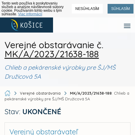
Tento web používa k poskytovaniu
služieb a analýze návštevnosti súbory
NESÚHLASÍM
SÚHLASÍM
cookie. Používaním tohto webu s tým
súhlasíte.
Viac informácií
Verejné obstarávanie č.
MK/A/2023/21638-188
Chlieb a pekárenské výrobky pre ŠJ/MŠ
Družicová 5A
Verejné obstarávania
MK/A/2023/21638-188
: Chlieb a
pekárenské výrobky pre ŠJ/MŠ Družicová 5A
Stav:
UKONČENÉ
Verejný obstarávateľ