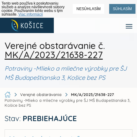
Tento web používa k poskytovaniu
služieb a analýze návštevnosti súbory
NESÚHLASÍM
SÚHLASÍM
cookie. Používaním tohto webu s tým
súhlasíte.
Viac informácií
Verejné obstarávanie č.
MK/A/2023/21638-227
Potraviny -Mlieko a mliečne výrobky pre ŠJ
MŠ Budapeštianska 3, Košice bez PS
Verejné obstarávania
MK/A/2023/21638-227
:
Potraviny -Mlieko a mliečne výrobky pre ŠJ MŠ Budapeštianska 3,
Košice bez PS
Stav:
PREBIEHAJÚCE