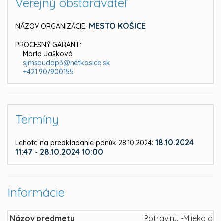
Verejný obstarávateľ
MESTO KOŠICE
NÁZOV ORGANIZÁCIE:
PROCESNÝ GARANT:
Marta Jašková
sjmsbudap3@netkosice.sk
+421 907900155
Termíny
:
18.10.2024
Lehota na predkladanie ponúk 28.10.2024
11:47 - 28.10.2024 10:00
Informácie
Názov predmetu
Potraviny -Mlieko a 