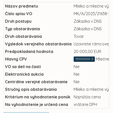
Názov predmetu
Mlieko a mliečne výr
Číslo spisu VO
MK/A/2023/21638-23
Druh postupu
Zákazka v DNS
Typ obstarávania
Zákazka v DNS
Druh obstarávania
Tovar
Výsledok verejného obstarávania
Uzavretie rámcovej 
Predpokladaná hodnota
20 000,00 EUR
Hlavný CPV
Mliečne 
15500000-3
VO sa delí na časti
Nie
Elektronická aukcia
Nie
Centrálne verejné obstarávanie
Nie
Stručný opis obstarávania
Mlieko a mliečne výr
Kritérium na vyhodnotenie ponúk
Najnižšia cena
Na vyhodnotenie je určená cena
vrátane DPH