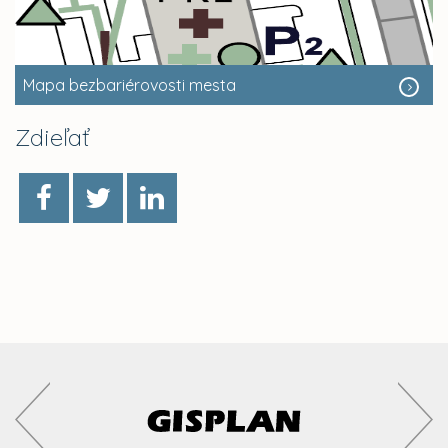
Mapa bezbariérovosti mesta
Zdieľať