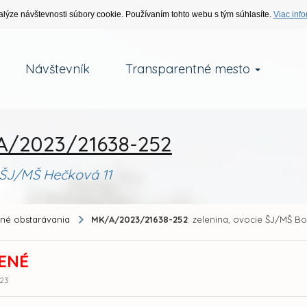
alýze návštevnosti súbory cookie. Používaním tohto webu s tým súhlasíte.
Viac info
Návštevník
Transparentné mesto
/2023/21638-252
 ŠJ/MŠ Hečková 11
jné obstarávania
MK/A/2023/21638-252
: zelenina, ovocie ŠJ/MŠ 
ENÉ
:23