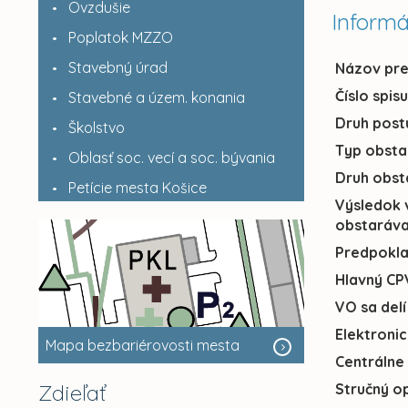
Ovzdušie
Informá
Poplatok MZZO
Stavebný úrad
Názov pr
Číslo spis
Stavebné a územ. konania
Druh post
Školstvo
Typ obsta
Oblasť soc. vecí a soc. bývania
Druh obst
Petície mesta Košice
Výsledok 
obstaráva
Predpokl
Hlavný CP
VO sa delí
Elektroni
Mapa bezbariérovosti mesta
Centrálne
Zdieľať
Stručný o