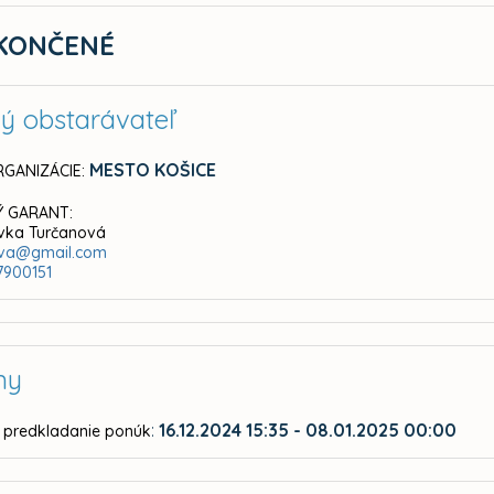
KONČENÉ
ný obstarávateľ
MESTO KOŠICE
GANIZÁCIE:
 GARANT:
ávka Turčanová
ova@gmail.com
7900151
ny
:
16.12.2024 15:35 - 08.01.2025 00:00
 predkladanie ponúk