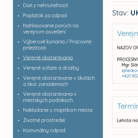
Daň z nehnuteľností
Stav:
U
Poplatok za odpad
Nahlasovanie porúch na
verejnom osvetlení
Verej
Výberové konania / Pracovné
príležitosti
NÁZOV OR
Verejné obstarávania
PROCESNÝ
Mgr. Sl
Verejné súťaže a dražby
sjheck
+421 90
Verejné obstarávanie v školách
a škol. zariadeniach
Verejné obstarávania v
mestských podnikoch
Termí
Nakladanie s majetkom mesta
Životné prostredie
Lehota na
Komunálny odpad