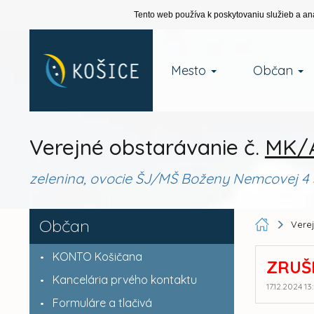
Tento web používa k poskytovaniu služieb a an
Mesto
Občan
Verejné obstarávanie č.
MK/A
zelenina, ovocie ŠJ/MŠ Boženy Nemcovej 4
Občan
Vere
KONTO Košičana
ZRUŠ
Kancelária prvého kontaktu
17.12.2024 13
Formuláre a tlačivá