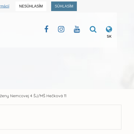
rmácií
NESÚHLASÍM
SÚHLASÍM
SK
Boženy Nemcovej 4 ŠJ/MŠ Hečková 11