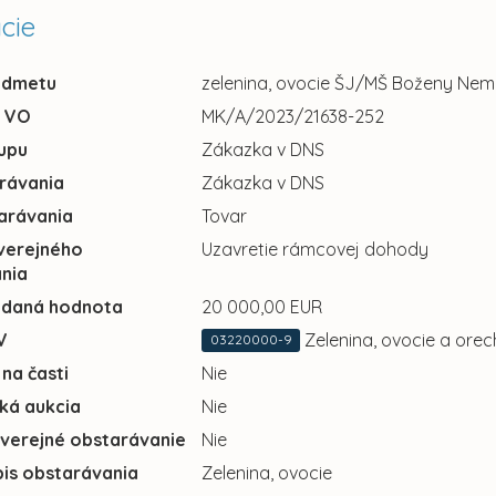
cie
edmetu
zelenina, ovocie ŠJ/MŠ Boženy Nem
u VO
MK/A/2023/21638-252
upu
Zákazka v DNS
rávania
Zákazka v DNS
arávania
Tovar
verejného
Uzavretie rámcovej dohody
nia
adaná hodnota
20 000,00 EUR
V
Zelenina, ovocie a orec
03220000-9
 na časti
Nie
cká aukcia
Nie
 verejné obstarávanie
Nie
pis obstarávania
Zelenina, ovocie