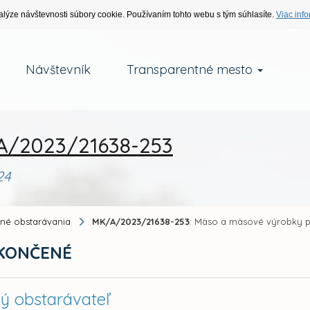
alýze návštevnosti súbory cookie. Používaním tohto webu s tým súhlasíte.
Viac info
Návštevník
Transparentné mesto
/2023/21638-253
24
jné obstarávania
MK/A/2023/21638-253
: Mäso a mäsové výrobky p
KONČENÉ
ný obstarávateľ