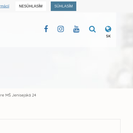
rmácií
NESÚHLASÍM
SÚHLASÍM
SK
re MŠ Jenisejská 24