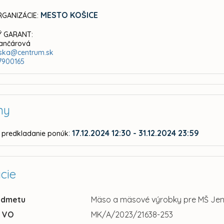
MESTO KOŠICE
GANIZÁCIE:
 GARANT:
Hančárová
ejska@centrum.sk
7900165
ny
:
17.12.2024 12:30 - 31.12.2024 23:59
 predkladanie ponúk
cie
edmetu
Mäso a mäsové výrobky pre MŠ Jeni
u VO
MK/A/2023/21638-253