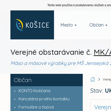
Tento web používa k poskytovaniu služieb a an
Mesto
Občan
Verejné obstarávanie č.
MK/A
Mäso a mäsové výrobky pre MŠ Jenisejská 
Občan
Vere
Stav:
U
KONTO Košičana
Kancelária prvého kontaktu
Verej
Formuláre a tlačivá