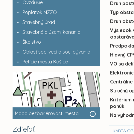
Ovzdušie
Druh post
Poplatok MZZO
Typ obsta
Druh obst
Stavebný úrad
Výsledok 
Stavebné a územ. konania
obstaráva
Školstvo
Predpokl
Oblasť soc. vecí a soc. bývania
Hlavný CP
Petície mesta Košice
VO sa delí
Elektroni
Centrálne
Stručný o
Kritérium
ponúk
Mapa bezbariérovosti mesta
Na vyhodn
Zdieľať
KARTA OB