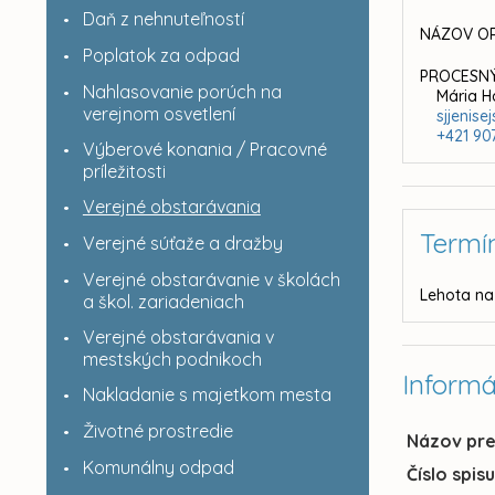
Daň z nehnuteľností
NÁZOV OR
Poplatok za odpad
PROCESNÝ
Nahlasovanie porúch na
Mária 
verejnom osvetlení
sjjenis
+421 90
Výberové konania / Pracovné
príležitosti
Verejné obstarávania
Termí
Verejné súťaže a dražby
Verejné obstarávanie v školách
Lehota na
a škol. zariadeniach
Verejné obstarávania v
mestských podnikoch
Informá
Nakladanie s majetkom mesta
Životné prostredie
Názov pr
Komunálny odpad
Číslo spis