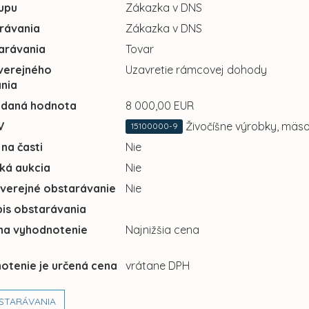
upu
Zákazka v DNS
rávania
Zákazka v DNS
arávania
Tovar
verejného
Uzavretie rámcovej dohody
nia
adaná hodnota
8 000,00 EUR
V
Živočíšne výrobky, mäs
15100000-9
 na časti
Nie
cká aukcia
Nie
 verejné obstarávanie
Nie
pis obstarávania
 na vyhodnotenie
Najnižšia cena
otenie je určená cena
vrátane DPH
STARÁVANIA