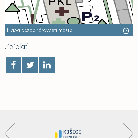
Mapa bezbariérovosti mesta
Zdieľať