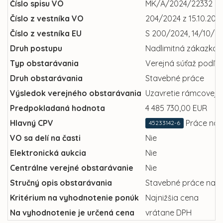
Číslo spisu VO
MK/A/2024/22332
Číslo z vestníka VO
204/2024 z 15.10.202
Číslo z vestníka EU
S 200/2024, 14/10/2
Druh postupu
Nadlimitná zákazka
Typ obstarávania
Verejná súťaž podľa §
Druh obstarávania
Stavebné práce
Výsledok verejného obstarávania
Uzavretie rámcovej 
Predpokladaná hodnota
4 485 730,00 EUR
Hlavný CPV
Práce na 
45233142-6
VO sa delí na časti
Nie
Elektronická aukcia
Nie
Centrálne verejné obstarávanie
Nie
Stručný opis obstarávania
Stavebné práce na ob
Kritérium na vyhodnotenie ponúk
Najnižšia cena
Na vyhodnotenie je určená cena
vrátane DPH