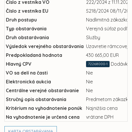
Číslo z vestníka VO
222/2024 z 11.11.2024
Číslo z vestníka EU
S218/2024 08/11/202
Druh postupu
Nadlimitná zákazka
Typ obstarávania
Verejná súťaž podľa §
Druh obstarávania
Služby
Výsledok verejného obstarávania
Uzavretie rámcovej 
Predpokladaná hodnota
430 665,00 EUR
Hlavný CPV
Dodávky 
72268000-1
VO sa delí na časti
Nie
Elektronická aukcia
Nie
Centrálne verejné obstarávanie
Nie
Stručný opis obstarávania
Predmetom zákazky je
Kritérium na vyhodnotenie ponúk
Najnižšia cena
Na vyhodnotenie je určená cena
vrátane DPH
KARTA OBSTARÁVANIA