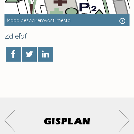
Mapa bezbariérovosti mesta
Zdieľať