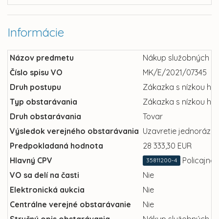
Informácie
Názov predmetu
Nákup služobných pr
Číslo spisu VO
MK/E/2021/07345
Druh postupu
Zákazka s nízkou ho
Typ obstarávania
Zákazka s nízkou ho
Druh obstarávania
Tovar
Výsledok verejného obstarávania
Uzavretie jednorázov
Predpokladaná hodnota
28 333,30 EUR
Hlavný CPV
Policajné 
35811200-4
VO sa delí na časti
Nie
Elektronická aukcia
Nie
Centrálne verejné obstarávanie
Nie
Stručný opis obstarávania
Nákup služobných pr