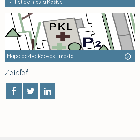
Petície mesta Košice
Mapa bezbariérovosti mesta
Zdieľať