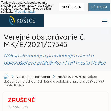
Tento web používa k poskytovaniu
služieb a analýze návštevnosti súbory
NESÚHLASÍM
SÚHLASÍM
cookie. Používaním tohto webu s tým
súhlasíte.
Viac informácií
Verejné obstarávanie č.
MK/E/2021/07345
Nákup služobných prechodných búnd a
polokošieľ pre príslušníkov MsP mesta Košice
Verejné obstarávania
MK/E/2021/07345
: Nákup
služobných prechodných búnd a polokošieľ pre príslušníkov MsP
mesta Košice
ZRUŠENÉ
14.07.2021 10:43