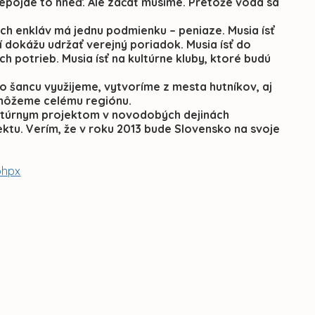
 nepôjde to hneď. Ale začať musíme. Pretože voda sa
ch enkláv má jednu podmienku – peniaze. Musia ísť
í dokážu udržať verejný poriadok. Musia ísť do
 potrieb. Musia ísť na kultúrne kluby, ktoré budú
to šancu využijeme, vytvoríme z mesta hutníkov, aj
môžeme celému regiónu.
kultúrnym projektom v novodobých dejinách
u. Verím, že v roku 2013 bude Slovensko na svoje
phpx