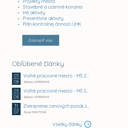
Projekty mesta
Stavebné a územné konania
Iné aktivity
Preventívne aktivity
Plán kontrolnej činnosti ÚHK
Zobraziť viac
Obľúbené články
Voľné pracovné miesto - MŠ Zuzkin park 2, Košice -...
03
08
Slávka UHRÍKOVÁ
Voľné pracovné miesto - MŠ Smetanova 11, Košice -...
03
08
Slávka UHRÍKOVÁ
Zverejnenie cenových ponúk záujemcov na prenájom...
31
07
Silvia MIKITOVÁ
Všetky články