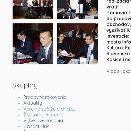
realizácia
vráti!
Rómovia. R
do pracoví
obchodov, 
využívať ľ
Investície
mesto inf
Kultúra: E
Slovenska.
Košice i n
Viac z rok
Skupiny
Pracovné rokovania
Aktuality
Verejné súťaže a dražby
Životné prostredie
Výberové konania
Činnosť MsP