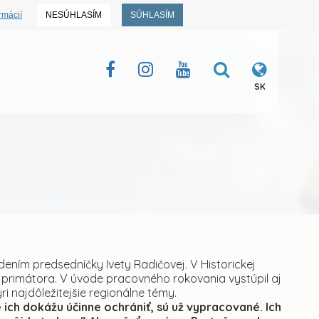
rmácií
NESÚHLASÍM
SÚHLASÍM
SK
dením predsedníčky Ivety Radičovej. V Historickej
ci primátora. V úvode pracovného rokovania vystúpil aj
ri najdôležitejšie regionálne témy.
 ich dokážu účinne ochrániť, sú už vypracované. Ich