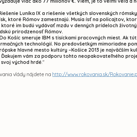
 vyžaduje viac ako 77 miliónov €. Viem, je to veľmi veľa a
iešenie Luníka IX a riešenie všetkých slovenských rómsky
sk, ktoré Rómov zamestnajú. Musia ísť na policajtov, ktor
ktoré im budú vydávať mzdu v denných prídeloch životných
udskú prirodzenosť Rómov.
: Do Košíc smeruje IBM s tisíckami pracovných miest. Ak tú
ormačných technológií. No predovšetkým mimoriadne po
urópske hlavné mesto kultúry –Košice 2013 je najväčším 
 Ďakujem vám za podporu tohto neopakovateľného projekt
a svoj východ hrdé
."
ovania vlády nájdete na
http://www.rokovania.sk/Rokovanie.