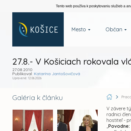
Tento web používa k poskytovaniu služieb a an
Mesto
Občan
27.8.- V Košiciach rokovala v
27.08.2010
Publikoval:
Katarína Jantošovičová
Upravené: 12.06.2026
Galéria k článku
Prac
V závere tý
radnici čle
hostiteľ - 
„
Povodne: