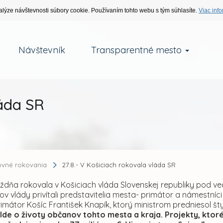
alýze návštevnosti súbory cookie. Používaním tohto webu s tým súhlasíte.
Viac info
Návštevník
Transparentné mesto
láda SR
ovné rokovania
27.8.- V Košiciach rokovala vláda SR
ždňa rokovala v Košiciach vláda Slovenskej republiky pod ve
nov vlády privítali predstavitelia mesta- primátor a námestní
primátor Košíc František Knapík, ktorý ministrom predniesol šty
Ide o životy občanov tohto mesta a kraja. Projekty, ktoré