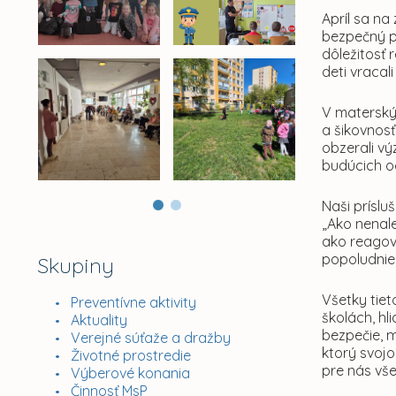
Apríl sa na
bezpečný p
dôležitosť 
deti vracal
V materskýc
a šikovnosť
obzerali vý
budúcich o
Naši príslu
„Ako nenale
ako reagova
popoludnie 
Skupiny
Všetky tiet
Preventívne aktivity
školách, hl
Aktuality
bezpečie, 
Verejné súťaže a dražby
ktorý svoj
Životné prostredie
pre nás vše
Výberové konania
Činnosť MsP