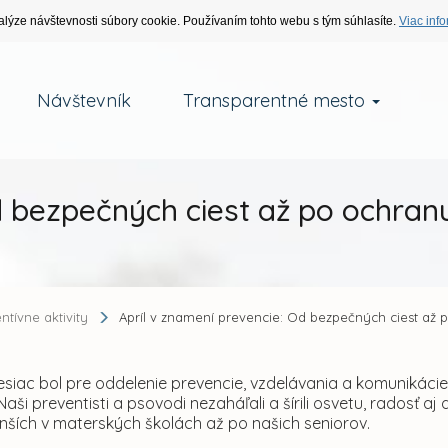
alýze návštevnosti súbory cookie. Používaním tohto webu s tým súhlasíte.
Viac info
Návštevník
Transparentné mesto
d bezpečných ciest až po ochran
ntívne aktivity
Apríl v znamení prevencie: Od bezpečných ciest až
esiac bol pre oddelenie prevencie, vzdelávania a komunikáci
 Naši preventisti a psovodi nezaháľali a šírili osvetu, radosť 
nších v materských školách až po našich seniorov.