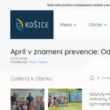
Tento web používa k poskytovaniu služieb a an
Mesto
Občan
Apríl v znamení prevencie: O
13.05.2026
Publikoval:
Tibor Topor
Galéria k článku
Preve
Uplynulý m
intenzívny.
tých najme