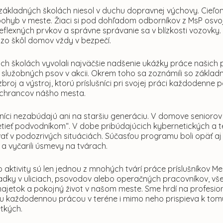
 základných školách niesol v duchu dopravnej výchovy. Cieľo
ohyb v meste. Žiaci si pod dohľadom odborníkov z MsP osvoj
reflexných prvkov a správne správanie sa v blízkosti vozovky
i zo škôl domov vždy v bezpečí.
h školách vyvolali najväčšie nadšenie ukážky práce našich ps
 služobných psov v akcii. Okrem toho sa zoznámili so základ
zbroj a výstroj, ktorú príslušníci pri svojej práci každodenne p
chrancov nášho mesta.
šníci nezabúdajú ani na staršiu generáciu. V domove seniorov
tieť podvodníkom“. V dobe pribúdajúcich kybernetických a tel
ť v podozrivých situáciách. Súčasťou programu boli opäť aj 
a vyčarili úsmevy na tvárach.
o aktivity sú len jednou z mnohých tvárí práce príslušníkov Mes
iadky v uliciach, psovodov alebo operačných pracovníkov, všetc
majetok a pokojný život v našom meste. Sme hrdí na profesio
ou každodennou prácou v teréne i mimo neho prispieva k t
tkých.