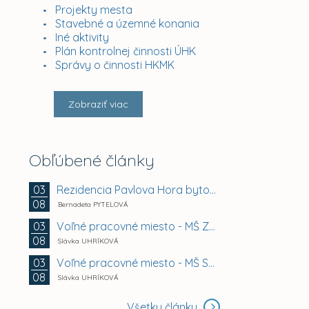
Projekty mesta
Stavebné a územné konania
Iné aktivity
Plán kontrolnej činnosti ÚHK
Správy o činnosti HKMK
Zobraziť viac
Obľúbené články
Rezidencia Pavlova Hora bytový dom A + B +...
03
08
Bernadeta PYTELOVÁ
Voľné pracovné miesto - MŠ Zuzkin park 2, Košice -...
03
08
Slávka UHRÍKOVÁ
Voľné pracovné miesto - MŠ Smetanova 11, Košice -...
03
08
Slávka UHRÍKOVÁ
Všetky články