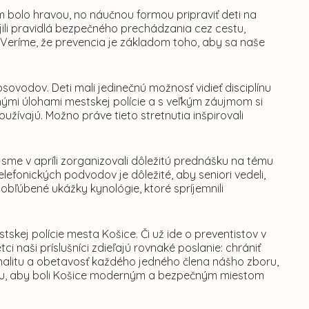
m bolo hravou, no náučnou formou pripraviť deti na
ili pravidlá bezpečného prechádzania cez cestu,
. Veríme, že prevencia je základom toho, aby sa naše
ovodov. Deti mali jedinečnú možnosť vidieť disciplínu
nými úlohami mestskej polície a s veľkým záujmom si
oužívajú. Možno práve tieto stretnutia inšpirovali
 sme v apríli zorganizovali dôležitú prednášku na tému
efonických podvodov je dôležité, aby seniori vedeli,
obľúbené ukážky kynológie, ktoré spríjemnili
tskej polície mesta Košice. Či už ide o preventistov v
i naši príslušníci zdieľajú rovnaké poslanie: chrániť
nalitu a obetavosť každého jedného člena nášho zboru,
omu, aby boli Košice moderným a bezpečným miestom