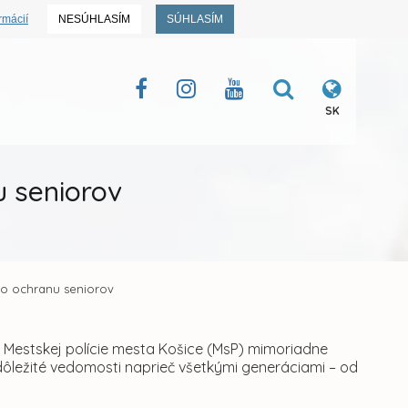
rmácií
NESÚHLASÍM
SÚHLASÍM
SK
u seniorov
 po ochranu seniorov
e Mestskej polície mesta Košice (MsP) mimoriadne
aj dôležité vedomosti naprieč všetkými generáciami – od