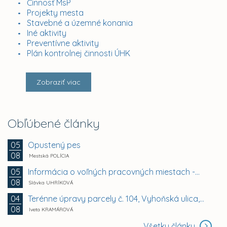
Činnosť MsP
Projekty mesta
Stavebné a územné konania
Iné aktivity
Preventívne aktivity
Plán kontrolnej činnosti ÚHK
Zobraziť viac
Obľúbené články
Opustený pes
05
08
Mestská POLÍCIA
Informácia o voľných pracovných miestach -...
05
08
Slávka UHRÍKOVÁ
Terénne úpravy parcely č. 104, Vyhoňská ulica,...
04
08
Iveta KRAMÁROVÁ
Všetky články