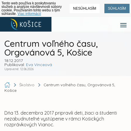
Tento web používa k poskytovaniu
služieb a analýze návštevnosti súbory
NESÚHLASÍM
SÚHLASÍM
cookie. Používaním tohto webu s tým
súhlasíte.
Viac informácií
Centrum voľného času,
Orgovánová 5, Košice
18.12.2017
Publikoval:
Eva Vinceová
Upravené: 12.06.2026
Školstvo
Centrum voľného času, Orgovánová 5,
Košice
Dňa 13. decembra 2017 pripravili deti, žiaci a študenti
nezabudnuteľné vystúpenie v rámci Košických
rozprávkových Vianoc.