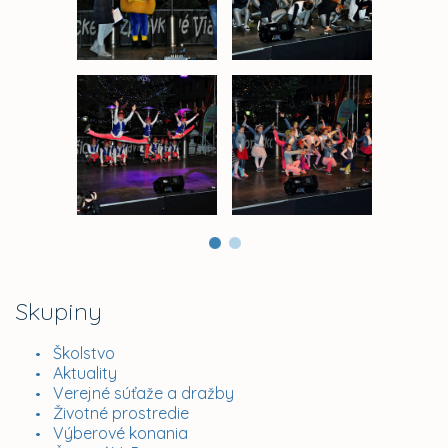
Skupiny
Školstvo
Aktuality
Verejné súťaže a dražby
Životné prostredie
Výberové konania