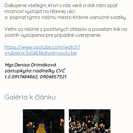
Ďakujeme všetkým, ktorí v nás verili a dali nám opäť
možnosť vystúpiť na Hlavnej ulici
a popriať týmto nášmu mesto Krásne vianočné sviatky.
Veľmi sa tešíme z pozitívnych ohlasov a posielam link na
zostrih vystúpenia pre prípadné uverejnenie.
https://www.youtube.com/watch?
v=ybavvc5vGiI&feature=youtu.be
Mgr.Denisa Drimáková
zástupkyňa riaditeľky CVČ
t.č.0917484862, 0904857521
Galéria k článku