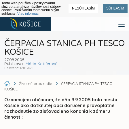
Tento web používa k poskytovaniu
služieb a analýze návštevnosti súbory
NESÚHLASÍM
SÚHLASÍM
cookie. Používaním tohto webu s tým
súhlasíte.
Viac informácií
ČERPACIA STANICA PH TESCO
KOŠICE
27.09.2005
Publikoval:
Mária Kottferová
Upravené: 12.06.2026
Životné prostredie
ČERPACIA STANICA PH TESCO
KOŠICE
Oznamujem občanom, že dňa 9.9.2005 bolo mestu
Košice ako dotknutej obci doručené právoplatné
rozhodnutie zo zisťovacieho konania k zámeru
činnosti: