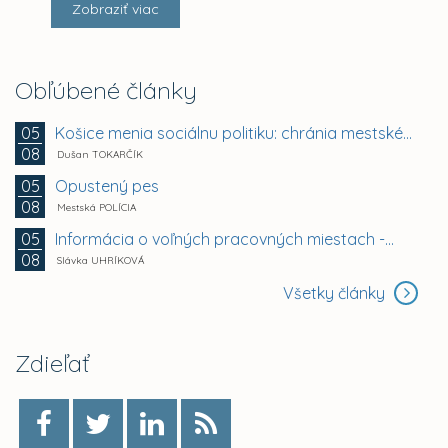
Zobraziť viac
Obľúbené články
Košice menia sociálnu politiku: chránia mestské byty...
05
08
Dušan TOKARČÍK
Opustený pes
05
08
Mestská POLÍCIA
Informácia o voľných pracovných miestach -...
05
08
Slávka UHRÍKOVÁ
Všetky články
Zdieľať