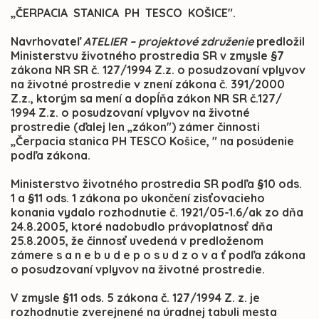
„ČERPACIA STANICA PH TESCO KOŠICE".
Navrhovateľ
ATELIER – projektové združenie
predložil
Ministerstvu životného prostredia SR v zmysle §7
zákona NR SR č. 127/1994 Z.z. o posudzovaní vplyvov
na životné prostredie v znení zákona č. 391/2000
Z.z., ktorým sa mení a dopĺňa zákon NR SR č.127/
1994 Z.z. o posudzovaní vplyvov na životné
prostredie (ďalej len „zákon") zámer činnosti
„Čerpacia stanica PH TESCO Košice, " na posúdenie
podľa zákona.
Ministerstvo životného prostredia SR podľa §10 ods.
1 a §11 ods. 1 zákona po ukončení zisťovacieho
konania vydalo rozhodnutie č. 1921/05-1.6/ak zo dňa
24.8.2005, ktoré nadobudlo právoplatnosť dňa
25.8.2005, že činnosť uvedená v predloženom
zámere s a n e b u d e p o s u d z o v a ť podľa zákona
o posudzovaní vplyvov na životné prostredie.
V zmysle §11 ods. 5 zákona č. 127/1994 Z. z. je
rozhodnutie zverejnené na úradnej tabuli mesta